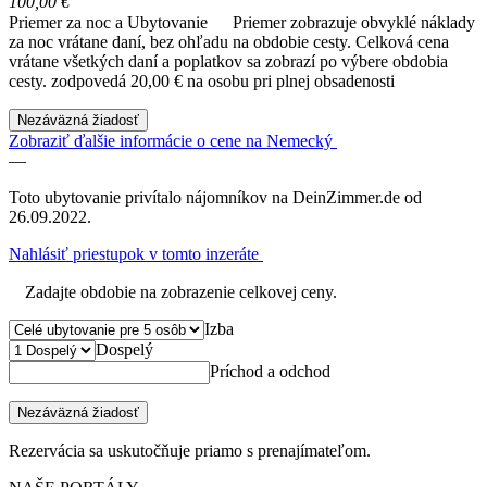
100,00 €
Priemer za noc a Ubytovanie
Priemer zobrazuje obvyklé náklady
za noc vrátane daní, bez ohľadu na obdobie cesty. Celková cena
vrátane všetkých daní a poplatkov sa zobrazí po výbere obdobia
cesty.
zodpovedá 20,00 € na osobu pri plnej obsadenosti
Nezáväzná žiadosť
Zobraziť ďalšie informácie o cene na Nemecký
—
Toto ubytovanie privítalo nájomníkov na DeinZimmer.de od
26.09.2022.
Nahlásiť priestupok v tomto inzeráte
Zadajte obdobie na zobrazenie celkovej ceny.
Izba
Dospelý
Príchod a odchod
Nezáväzná žiadosť
Rezervácia sa uskutočňuje priamo s prenajímateľom.