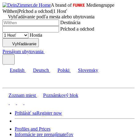
A brand of
Mediengruppe
Wilthen
|
Príchod a odchod
|
1 Hosť
Vyhľadávanie podľa mesta alebo ubytovania
Destinácia
Príchod a odchod
Hostia
Vyhľadávanie
Prenájom ubytovania
English
Deutsch
Polski
Slovensky
Zoznam miest
Poznámkový blok
Prihlásiť sa
Register now
Profiles and Prices
Informácie pre prenajímateľov