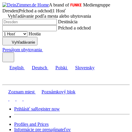
A brand of
Mediengruppe
Dresden
|
Príchod a odchod
|
1 Hosť
Vyhľadávanie podľa mesta alebo ubytovania
Destinácia
Príchod a odchod
Hostia
Vyhľadávanie
Prenájom ubytovania
English
Deutsch
Polski
Slovensky
Zoznam miest
Poznámkový blok
Prihlásiť sa
Register now
Profiles and Prices
Informácie pre prenajímateľov