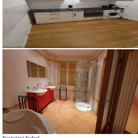
Nezáväzná žiadosť