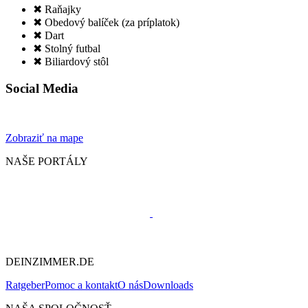
✖ Raňajky
✖ Obedový balíček (za príplatok)
✖ Dart
✖ Stolný futbal
✖ Biliardový stôl
Social Media
Zobraziť na mape
NAŠE PORTÁLY
DEINZIMMER.DE
Ratgeber
Pomoc a kontakt
O nás
Downloads