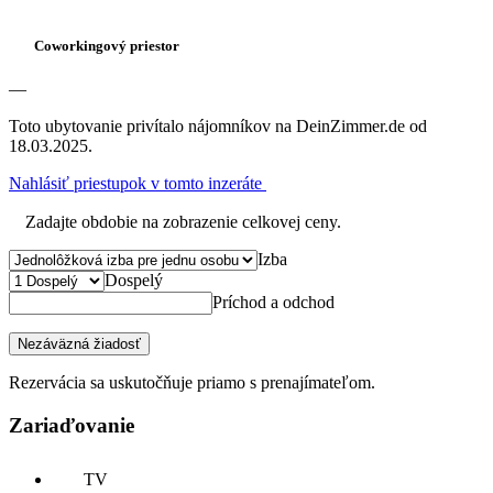
Coworkingový priestor
—
Toto ubytovanie privítalo nájomníkov na DeinZimmer.de od
18.03.2025.
Nahlásiť priestupok v tomto inzeráte
Zadajte obdobie na zobrazenie celkovej ceny.
Izba
Dospelý
Príchod a odchod
Nezáväzná žiadosť
Rezervácia sa uskutočňuje priamo s prenajímateľom.
Zariaďovanie
TV