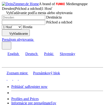
A brand of
Mediengruppe
Dresden
|
Príchod a odchod
|
1 Hosť
Vyhľadávanie podľa mesta alebo ubytovania
Destinácia
Príchod a odchod
Hostia
Vyhľadávanie
Prenájom ubytovania
English
Deutsch
Polski
Slovensky
Zoznam miest
Poznámkový blok
Prihlásiť sa
Register now
Profiles and Prices
Informácie pre prenajímateľov