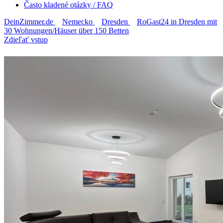
Často kladené otázky / FAQ
DeinZimmer.de
Nemecko
Dresden
RoGast24 in Dresden mit
30 Wohnungen/Häuser über 150 Betten
Zdieľať vstup