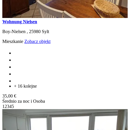
Wohnung Nielsen
Boy-Nielsen ,
25980
Sylt
Mieszkanie
Zobacz objekt
+ 16 kolejne
35,00 €
Średnio za noc i Osoba
1
2
3
4
5