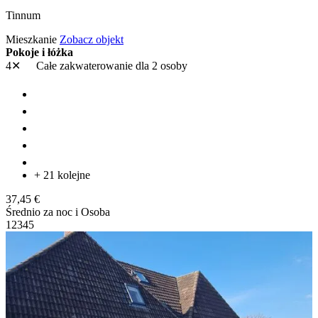
Tinnum
Mieszkanie
Zobacz objekt
Pokoje i łóżka
4✕
Całe zakwaterowanie
dla 2 osoby
+ 21 kolejne
37,45 €
Średnio za noc i Osoba
1
2
3
4
5