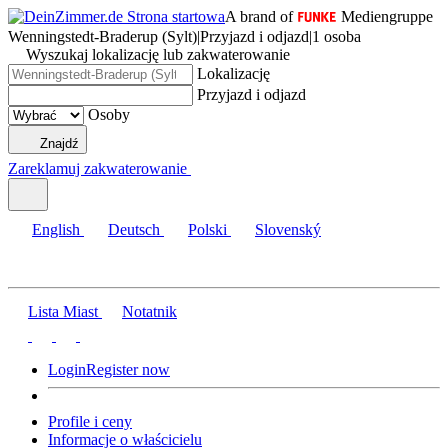
A brand of
Mediengruppe
Wenningstedt-Braderup (Sylt)
|
Przyjazd i odjazd
|
1 osoba
Wyszukaj lokalizację lub zakwaterowanie
Lokalizację
Przyjazd i odjazd
Osoby
Znajdź
Zareklamuj zakwaterowanie
English
Deutsch
Polski
Slovenský
Lista Miast
Notatnik
Login
Register now
Profile i ceny
Informacje o właścicielu