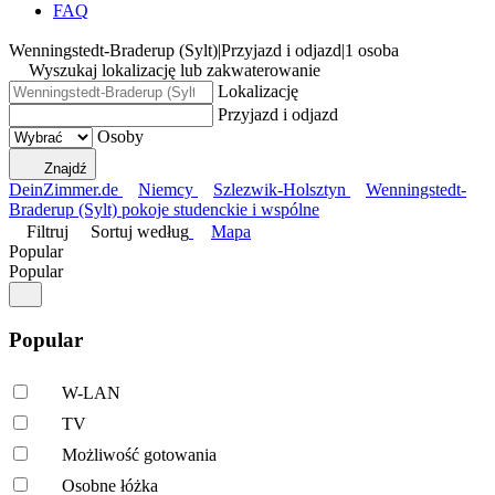
FAQ
Wenningstedt-Braderup (Sylt)
|
Przyjazd i odjazd
|
1 osoba
Wyszukaj lokalizację lub zakwaterowanie
Lokalizację
Przyjazd i odjazd
Osoby
Znajdź
DeinZimmer.de
Niemcy
Szlezwik-Holsztyn
Wenningstedt-
Braderup (Sylt) pokoje studenckie i wspólne
Filtruj
Sortuj według
Mapa
Popular
Popular
Popular
W-LAN
TV
Możliwość gotowania
Osobne łóżka