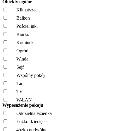
Obiekty ogólne
Klimatyzacja
Balkon
Pościel ink.
Biurko
Kominek
Ogród
Winda
Sejf
Wspólny pokój
Taras
TV
W-LAN
Wyposażenie pokoju
Oddzielna łazienka
Łożko dziecięce
4ózko podwójne