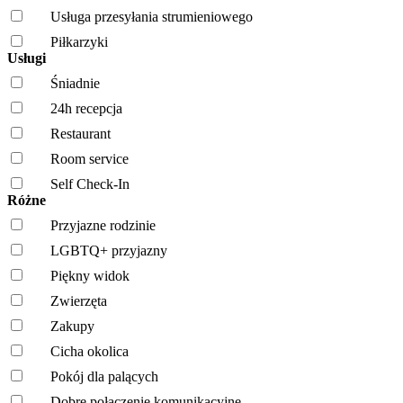
Usługa przesyłania strumieniowego
Piłkarzyki
Usługi
Śniadnie
24h recepcja
Restaurant
Room service
Self Check-In
Różne
Przyjazne rodzinie
LGBTQ+ przyjazny
Piękny widok
Zwierzęta
Zakupy
Cicha okolica
Pokój dla palących
Dobre połączenie komunikacyjne