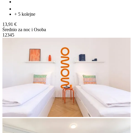
+ 5 kolejne
13,91 €
Średnio za noc i Osoba
1
2
3
4
5