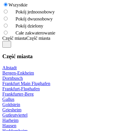
Wszystkie
Pokój jednoosobowy
Pokój dwuosobowy
Pokój dzielony
Całe zakwaterowanie
Część miasta
Część miasta
Część miasta
Altstadt
Bergen-Enkheim
Dornbusch
Frankfurt Main Flughafen
Frankfurt-Flughafen
Frankfurter-Berg
Gallus
Goldstein
Griesheim
Gutleutviertel
Harheim
Hausen
Heddernheim