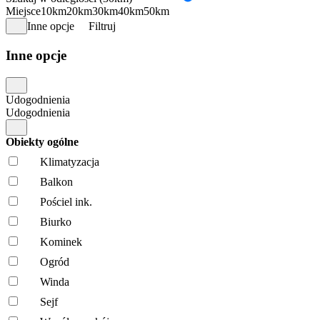
Miejsce
10km
20km
30km
40km
50km
Inne opcje
Filtruj
Inne opcje
Udogodnienia
Udogodnienia
Obiekty ogólne
Klimatyzacja
Balkon
Pościel ink.
Biurko
Kominek
Ogród
Winda
Sejf