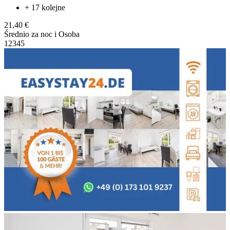
+ 17 kolejne
21,40 €
Średnio za noc i Osoba
1
2
3
4
5