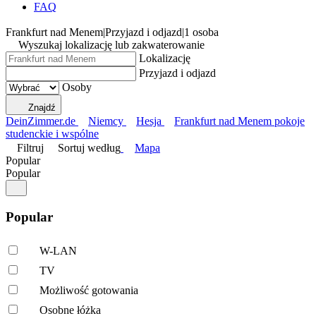
FAQ
Frankfurt nad Menem
|
Przyjazd i odjazd
|
1 osoba
Wyszukaj lokalizację lub zakwaterowanie
Lokalizację
Przyjazd i odjazd
Osoby
Znajdź
DeinZimmer.de
Niemcy
Hesja
Frankfurt nad Menem pokoje
studenckie i wspólne
Filtruj
Sortuj według
Mapa
Popular
Popular
Popular
W-LAN
TV
Możliwość gotowania
Osobne łóżka