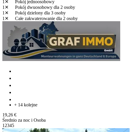
1✕
Pokój jednoosobowy
1✕
Pokój dwuosobowy
dla 2 osoby
1✕
Pokój dzielony
dla 3 osoby
1✕
Całe zakwaterowanie
dla 2 osoby
+ 14 kolejne
19,26 €
Średnio za noc i Osoba
1
2
3
4
5