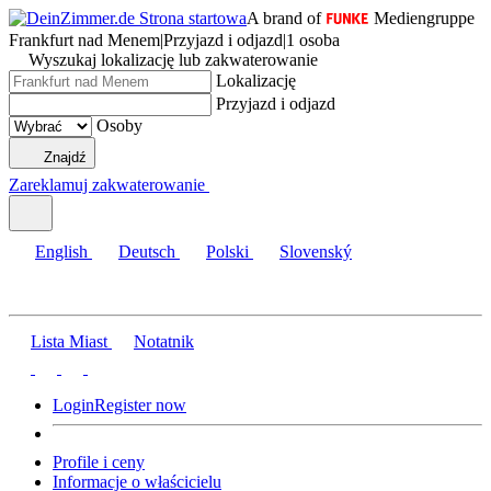
A brand of
Mediengruppe
Frankfurt nad Menem
|
Przyjazd i odjazd
|
1 osoba
Wyszukaj lokalizację lub zakwaterowanie
Lokalizację
Przyjazd i odjazd
Osoby
Znajdź
Zareklamuj zakwaterowanie
English
Deutsch
Polski
Slovenský
Lista Miast
Notatnik
Login
Register now
Profile i ceny
Informacje o właścicielu