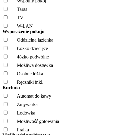
Wspólny pokój
Taras
TV
W-LAN
Wyposażenie pokoju
Oddzielna łazienka
Łożko dziecięce
4ózko podwójne
Możliwa dostawka
Osobne łóżka
Ręczniki inkl.
Kuchnia
Automat do kawy
Zmywarka
Lodówka
Możliwość gotowania
Pralka