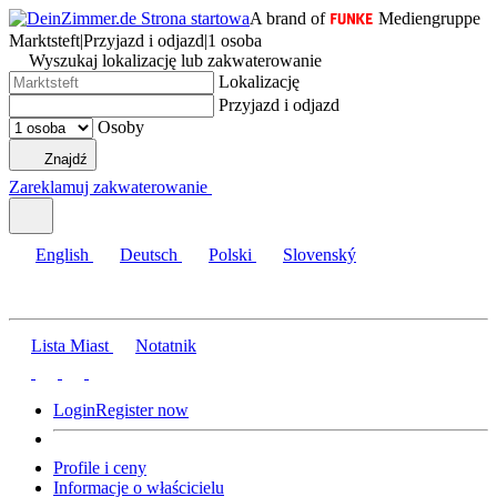
A brand of
Mediengruppe
Marktsteft
|
Przyjazd i odjazd
|
1 osoba
Wyszukaj lokalizację lub zakwaterowanie
Lokalizację
Przyjazd i odjazd
Osoby
Znajdź
Zareklamuj zakwaterowanie
English
Deutsch
Polski
Slovenský
Lista Miast
Notatnik
Login
Register now
Profile i ceny
Informacje o właścicielu