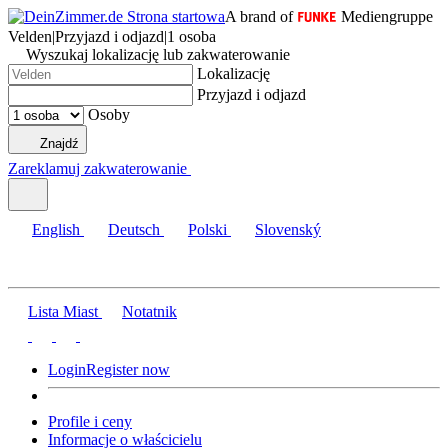
A brand of
Mediengruppe
Velden
|
Przyjazd i odjazd
|
1 osoba
Wyszukaj lokalizację lub zakwaterowanie
Lokalizację
Przyjazd i odjazd
Osoby
Znajdź
Zareklamuj zakwaterowanie
English
Deutsch
Polski
Slovenský
Lista Miast
Notatnik
Login
Register now
Profile i ceny
Informacje o właścicielu