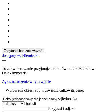
Zapytanie bez zobowiązań
dostępny w: Niemiecki
—
To zakwaterowanie przyjmuje lokatorów od 20.08.2024 w
DeinZimmer.de.
Zgłoś naruszenie w tym wpisie
Wprowadź okres, aby wyświetlić całkowitą cenę.
Jednostka
Dorośli
Przyjazd i odjazd