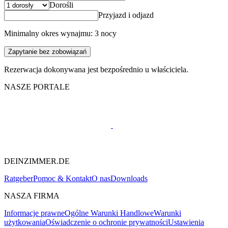
Dorośli
Przyjazd i odjazd
Minimalny okres wynajmu: 3 nocy
Zapytanie bez zobowiązań
Rezerwacja dokonywana jest bezpośrednio u właściciela.
NASZE PORTALE
DEINZIMMER.DE
Ratgeber
Pomoc & Kontakt
O nas
Downloads
NASZA FIRMA
Informacje prawne
Ogólne Warunki Handlowe
Warunki
użytkowania
Oświadczenie o ochronie prywatności
Ustawienia