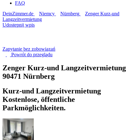
FAQ
DeinZimmer.de
Niemcy
Nürnberg
Zenger Kurz-und
Langzeitvermietung
Udostępnij wpis
Zapytanie bez zobowiązań
Powrót do
przeglądu
Zenger Kurz-und Langzeitvermietung
90471 Nürnberg
Kurz-und Langzeitvermietung
Kostenlose, öffentliche
Parkmöglichkeiten.