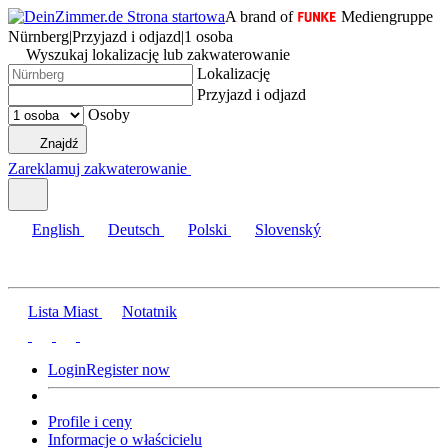
A brand of
Mediengruppe
Nürnberg
|
Przyjazd i odjazd
|
1 osoba
Wyszukaj lokalizację lub zakwaterowanie
Lokalizację
Przyjazd i odjazd
Osoby
Znajdź
Zareklamuj zakwaterowanie
English
Deutsch
Polski
Slovenský
Lista Miast
Notatnik
Login
Register now
Profile i ceny
Informacje o właścicielu