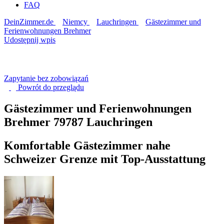
FAQ
DeinZimmer.de
Niemcy
Lauchringen
Gästezimmer und
Ferienwohnungen Brehmer
Udostępnij wpis
Zapytanie bez zobowiązań
Powrót do
przeglądu
Gästezimmer und Ferienwohnungen
Brehmer
79787 Lauchringen
Komfortable Gästezimmer nahe
Schweizer Grenze mit Top-Ausstattung