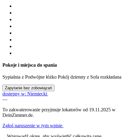
Pokoje i miejsca do spania
Sypialnia
z
Podwójne łóżko
Pokój dzienny
z
Sofa rozkładana
Zapytanie bez zobowiązań
dostępny w: Niemiecki
—
To zakwaterowanie przyjmuje lokatorów od 19.11.2025 w
DeinZimmer.de.
Zgłoś naruszenie w tym wpisie
Wprowadź okres, aby wyświetlić całkowitą cenę.