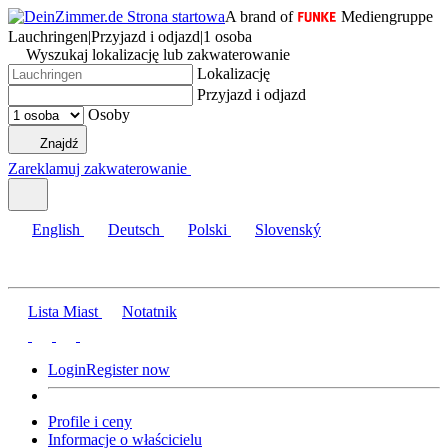
A brand of
Mediengruppe
Lauchringen
|
Przyjazd i odjazd
|
1 osoba
Wyszukaj lokalizację lub zakwaterowanie
Lokalizację
Przyjazd i odjazd
Osoby
Znajdź
Zareklamuj zakwaterowanie
English
Deutsch
Polski
Slovenský
Lista Miast
Notatnik
Login
Register now
Profile i ceny
Informacje o właścicielu