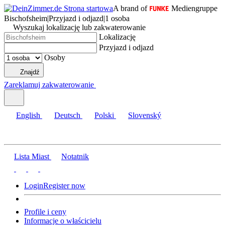
A brand of
Mediengruppe
Bischofsheim
|
Przyjazd i odjazd
|
1 osoba
Wyszukaj lokalizację lub zakwaterowanie
Lokalizację
Przyjazd i odjazd
Osoby
Znajdź
Zareklamuj zakwaterowanie
English
Deutsch
Polski
Slovenský
Lista Miast
Notatnik
Login
Register now
Profile i ceny
Informacje o właścicielu