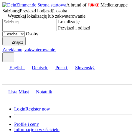
A brand of
Mediengruppe
Salzburg
|
Przyjazd i odjazd
|
1 osoba
Wyszukaj lokalizację lub zakwaterowanie
Lokalizację
Przyjazd i odjazd
Osoby
Znajdź
Zareklamuj zakwaterowanie
English
Deutsch
Polski
Slovenský
Lista Miast
Notatnik
Login
Register now
Profile i ceny
Informacje o właścicielu