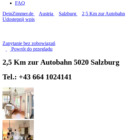
FAQ
DeinZimmer.de
Austria
Salzburg
2,5 Km zur Autobahn
Udostępnij wpis
Zapytanie bez zobowiązań
Powrót do
przeglądu
2,5 Km zur Autobahn
5020 Salzburg
Tel.: +43 664 1024141