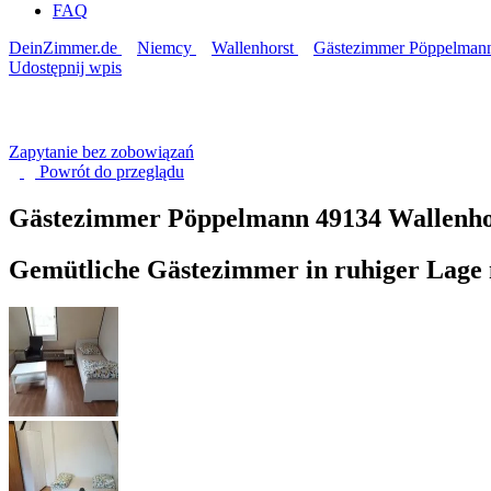
FAQ
DeinZimmer.de
Niemcy
Wallenhorst
Gästezimmer Pöppelman
Udostępnij wpis
Zapytanie bez zobowiązań
Powrót do
przeglądu
Gästezimmer Pöppelmann
49134 Wallenho
Gemütliche Gästezimmer in ruhiger Lage