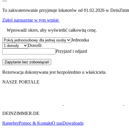
—
To zakwaterowanie przyjmuje lokatorów od 01.02.2026 w DeinZimm
Zgłoś naruszenie w tym wpisie
Wprowadź okres, aby wyświetlić całkowitą cenę.
Jednostka
Dorośli
Przyjazd i odjazd
Zapytanie bez zobowiązań
Rezerwacja dokonywana jest bezpośrednio u właściciela.
NASZE PORTALE
DEINZIMMER.DE
Ratgeber
Pomoc & Kontakt
O nas
Downloads