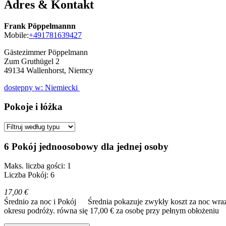
Adres & Kontakt
Frank Pöppelmannn
Mobile:
+491781639427
Gästezimmer Pöppelmann
Zum Gruthügel 2
49134
Wallenhorst, Niemcy
dostępny w: Niemiecki
Pokoje i łóżka
6 Pokój jednoosobowy dla jednej osoby
Maks. liczba gości: 1
Liczba Pokój: 6
17,00 €
Średnio za noc i Pokój
Średnia pokazuje zwykły koszt za noc wraz
okresu podróży.
równa się 17,00 € za osobę przy pełnym obłożeniu