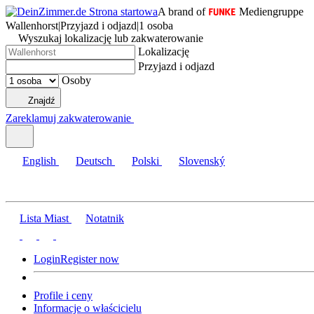
A brand of
Mediengruppe
Wallenhorst
|
Przyjazd i odjazd
|
1 osoba
Wyszukaj lokalizację lub zakwaterowanie
Lokalizację
Przyjazd i odjazd
Osoby
Znajdź
Zareklamuj zakwaterowanie
English
Deutsch
Polski
Slovenský
Lista Miast
Notatnik
Login
Register now
Profile i ceny
Informacje o właścicielu