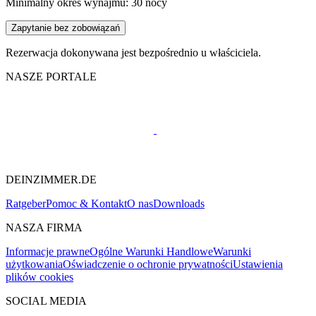
Minimalny okres wynajmu: 30 nocy
Zapytanie bez zobowiązań
Rezerwacja dokonywana jest bezpośrednio u właściciela.
NASZE PORTALE
DEINZIMMER.DE
Ratgeber
Pomoc & Kontakt
O nas
Downloads
NASZA FIRMA
Informacje prawne
Ogólne Warunki Handlowe
Warunki
użytkowania
Oświadczenie o ochronie prywatności
Ustawienia
plików cookies
SOCIAL MEDIA