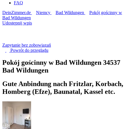
FAQ
DeinZimmer.de
Niemcy
Bad Wildungen
Pokój gościnny w
Bad Wildungen
Udostępnij wpis
Zapytanie bez zobowiązań
Powrót do
przeglądu
Pokój gościnny w Bad Wildungen
34537
Bad Wildungen
Gute Anbindung nach Fritzlar, Korbach,
Homberg (Efze), Baunatal, Kassel etc.