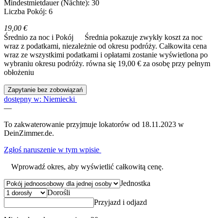
Mindestmietdauer (Nächte): 30
Liczba Pokój: 6
19,00 €
Średnio za noc i Pokój
Średnia pokazuje zwykły koszt za noc
wraz z podatkami, niezależnie od okresu podróży. Całkowita cena
wraz ze wszystkimi podatkami i opłatami zostanie wyświetlona po
wybraniu okresu podróży.
równa się 19,00 € za osobę przy pełnym
obłożeniu
Zapytanie bez zobowiązań
dostępny w: Niemiecki
—
To zakwaterowanie przyjmuje lokatorów od 18.11.2023 w
DeinZimmer.de.
Zgłoś naruszenie w tym wpisie
Wprowadź okres, aby wyświetlić całkowitą cenę.
Jednostka
Dorośli
Przyjazd i odjazd