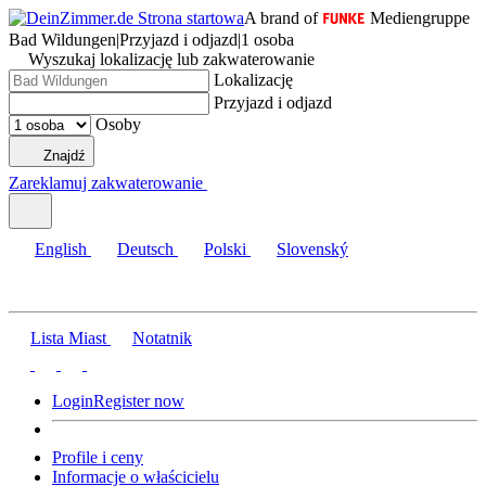
A brand of
Mediengruppe
Bad Wildungen
|
Przyjazd i odjazd
|
1 osoba
Wyszukaj lokalizację lub zakwaterowanie
Lokalizację
Przyjazd i odjazd
Osoby
Znajdź
Zareklamuj zakwaterowanie
English
Deutsch
Polski
Slovenský
Lista Miast
Notatnik
Login
Register now
Profile i ceny
Informacje o właścicielu