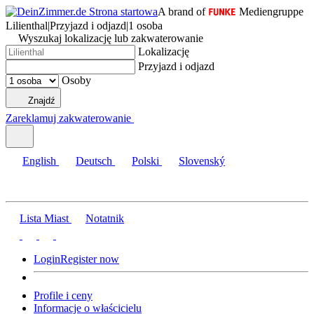
A brand of
Mediengruppe
Lilienthal
|
Przyjazd i odjazd
|
1 osoba
Wyszukaj lokalizację lub zakwaterowanie
Lokalizację
Przyjazd i odjazd
Osoby
Znajdź
Zareklamuj zakwaterowanie
English
Deutsch
Polski
Slovenský
Lista Miast
Notatnik
Login
Register now
Profile i ceny
Informacje o właścicielu