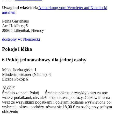
Uwagi od wlaściciela
Anmerkung vom Vermieter auf Niemiecki
ansehen
Peins Gästehaus
Am Heidberg 5
28865
Lilienthal, Niemcy
dostępny w: Niemiecki
Pokoje i łóżka
6 Pokój jednoosobowy dla jednej osoby
Maks. liczba gości: 1
Mindestmietdauer (Nächte): 4
Liczba Pokój: 6
18,00 €
Średnio za noc i Pokój
Średnia pokazuje zwykły koszt za noc
wraz z podatkami, niezależnie od okresu podróży. Całkowita cena
wraz ze wszystkimi podatkami i opłatami zostanie wyświetlona po
wybraniu okresu podróży.
równa się 18,00 € za osobę przy pełnym
obłożeniu