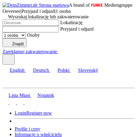
A brand of
Mediengruppe
Oeversee
|
Przyjazd i odjazd
|
1 osoba
Wyszukaj lokalizację lub zakwaterowanie
Lokalizację
Przyjazd i odjazd
Osoby
Znajdź
Zareklamuj zakwaterowanie
English
Deutsch
Polski
Slovenský
Lista Miast
Notatnik
Login
Register now
Profile i ceny
Informacje o właścicielu