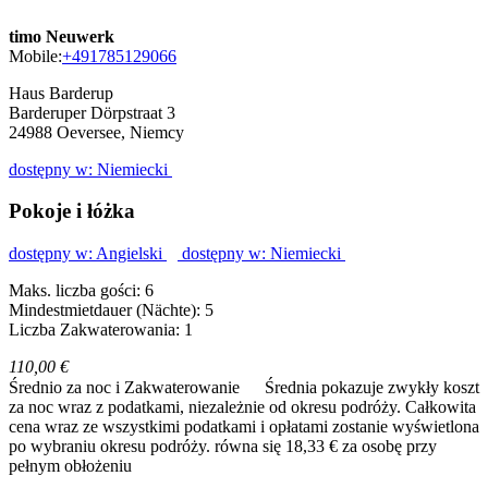
timo Neuwerk
Mobile:
+491785129066
Haus Barderup
Barderuper Dörpstraat 3
24988
Oeversee, Niemcy
dostępny w: Niemiecki
Pokoje i łóżka
dostępny w: Angielski
dostępny w: Niemiecki
Maks. liczba gości: 6
Mindestmietdauer (Nächte): 5
Liczba Zakwaterowania: 1
110,00 €
Średnio za noc i Zakwaterowanie
Średnia pokazuje zwykły koszt
za noc wraz z podatkami, niezależnie od okresu podróży. Całkowita
cena wraz ze wszystkimi podatkami i opłatami zostanie wyświetlona
po wybraniu okresu podróży.
równa się 18,33 € za osobę przy
pełnym obłożeniu