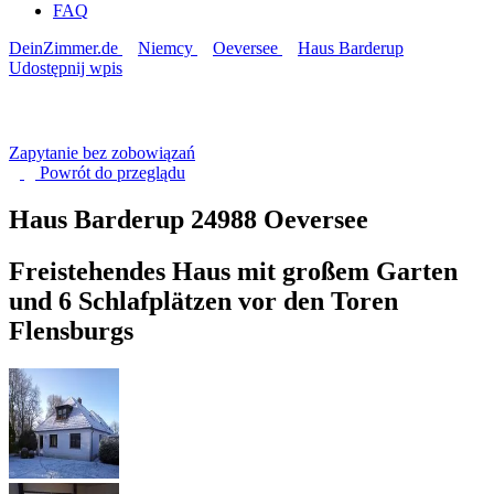
FAQ
DeinZimmer.de
Niemcy
Oeversee
Haus Barderup
Udostępnij wpis
Zapytanie bez zobowiązań
Powrót do
przeglądu
Haus Barderup
24988 Oeversee
Freistehendes Haus mit großem Garten
und 6 Schlafplätzen vor den Toren
Flensburgs