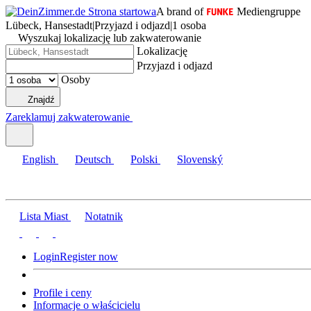
A brand of
Mediengruppe
Lübeck, Hansestadt
|
Przyjazd i odjazd
|
1 osoba
Wyszukaj lokalizację lub zakwaterowanie
Lokalizację
Przyjazd i odjazd
Osoby
Znajdź
Zareklamuj zakwaterowanie
English
Deutsch
Polski
Slovenský
Lista Miast
Notatnik
Login
Register now
Profile i ceny
Informacje o właścicielu