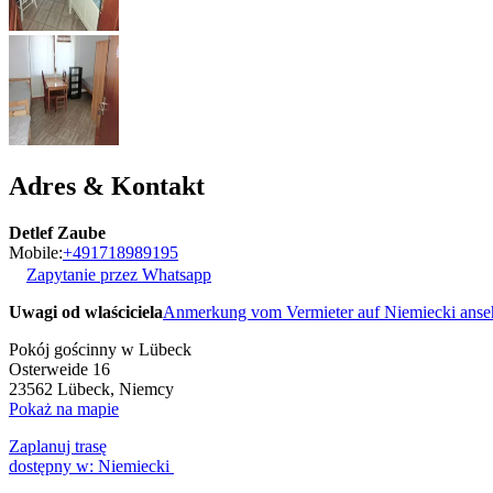
Adres & Kontakt
Detlef Zaube
Mobile:
+491718989195
Zapytanie przez Whatsapp
Uwagi od wlaściciela
Anmerkung vom Vermieter auf Niemiecki ans
Pokój gościnny w Lübeck
Osterweide 16
23562
Lübeck, Niemcy
Pokaż na mapie
Zaplanuj trasę
dostępny w: Niemiecki