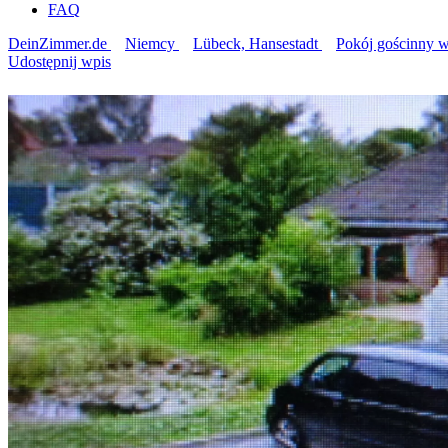
FAQ
DeinZimmer.de
Niemcy
Lübeck, Hansestadt
Pokój gościnny 
Udostępnij wpis