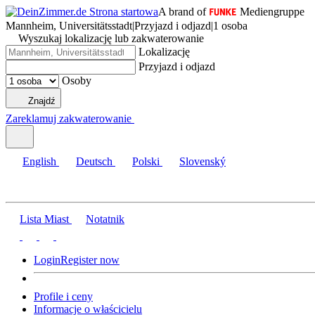
A brand of
Mediengruppe
Mannheim, Universitätsstadt
|
Przyjazd i odjazd
|
1 osoba
Wyszukaj lokalizację lub zakwaterowanie
Lokalizację
Przyjazd i odjazd
Osoby
Znajdź
Zareklamuj zakwaterowanie
English
Deutsch
Polski
Slovenský
Lista Miast
Notatnik
Login
Register now
Profile i ceny
Informacje o właścicielu