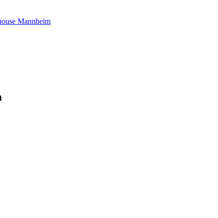
house Mannheim
m