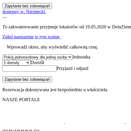
Zapytanie bez zobowiązań
dostępny w: Niemiecki
—
To zakwaterowanie przyjmuje lokatorów od 19.05.2020 w DeinZimm
Zgłoś naruszenie w tym wpisie
Wprowadź okres, aby wyświetlić całkowitą cenę.
Jednostka
Dorośli
Przyjazd i odjazd
Zapytanie bez zobowiązań
Rezerwacja dokonywana jest bezpośrednio u właściciela.
NASZE PORTALE