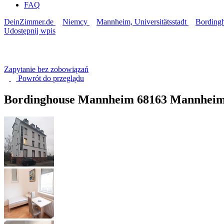
FAQ
DeinZimmer.de
Niemcy
Mannheim, Universitätsstadt
Bording
Udostępnij wpis
Zapytanie bez zobowiązań
Powrót do
przeglądu
Bordinghouse Mannheim
68163 Mannhei