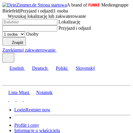
A brand of
Mediengruppe
Bielefeld
|
Przyjazd i odjazd
|
1 osoba
Wyszukaj lokalizację lub zakwaterowanie
Lokalizację
Przyjazd i odjazd
Osoby
Znajdź
Zareklamuj zakwaterowanie
English
Deutsch
Polski
Slovenský
Lista Miast
Notatnik
Login
Register now
Profile i ceny
Informacje o właścicielu