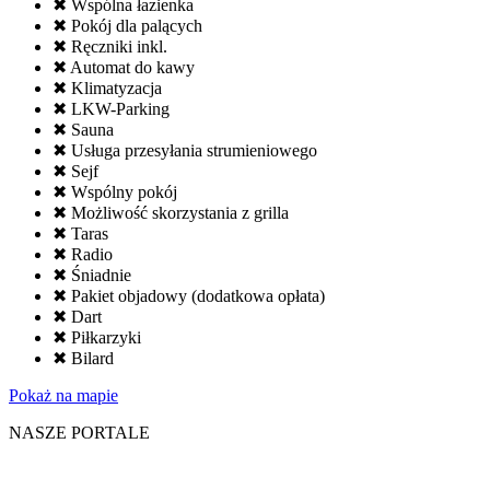
✖ Wspólna łazienka
✖ Pokój dla palących
✖ Ręczniki inkl.
✖ Automat do kawy
✖ Klimatyzacja
✖ LKW-Parking
✖ Sauna
✖ Usługa przesyłania strumieniowego
✖ Sejf
✖ Wspólny pokój
✖ Możliwość skorzystania z grilla
✖ Taras
✖ Radio
✖ Śniadnie
✖ Pakiet objadowy (dodatkowa opłata)
✖ Dart
✖ Piłkarzyki
✖ Bilard
Pokaż na mapie
NASZE PORTALE