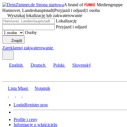
A brand of
Mediengruppe
Hannover, Landeshauptstadt
|
Przyjazd i odjazd
|
1 osoba
Wyszukaj lokalizację lub zakwaterowanie
Lokalizację
Przyjazd i odjazd
Osoby
Znajdź
Zareklamuj zakwaterowanie
English
Deutsch
Polski
Slovenský
Lista Miast
Notatnik
Login
Register now
Profile i ceny
Informacje o właścicielu