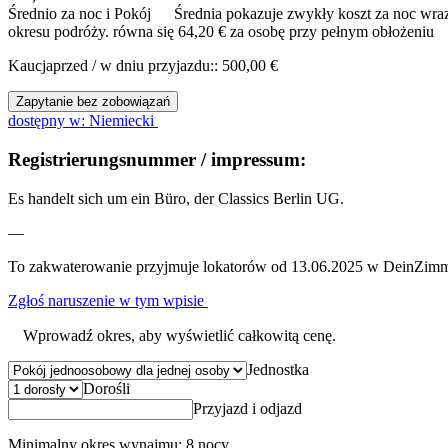
Średnio za noc i Pokój
Średnia pokazuje zwykły koszt za noc wraz
okresu podróży.
równa się 64,20 € za osobę przy pełnym obłożeniu
Kaucjaprzed / w dniu przyjazdu:: 500,00 €
Zapytanie bez zobowiązań
dostępny w: Niemiecki
Registrierungsnummer / impressum:
Es handelt sich um ein Büro, der Classics Berlin UG.
—
To zakwaterowanie przyjmuje lokatorów od 13.06.2025 w DeinZimm
Zgłoś naruszenie w tym wpisie
Wprowadź okres, aby wyświetlić całkowitą cenę.
Jednostka
Dorośli
Przyjazd i odjazd
Minimalny okres wynajmu: 8 nocy