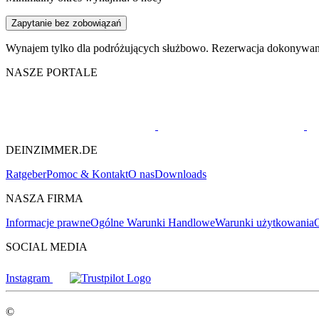
Zapytanie bez zobowiązań
Wynajem tylko dla podróżujących służbowo. Rezerwacja dokonywana 
NASZE PORTALE
DEINZIMMER.DE
Ratgeber
Pomoc & Kontakt
O nas
Downloads
NASZA FIRMA
Informacje prawne
Ogólne Warunki Handlowe
Warunki użytkowania
O
SOCIAL MEDIA
Instagram
©