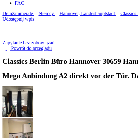
FAQ
DeinZimmer.de
Niemcy
Hannover, Landeshauptstadt
Classics
Udostępnij wpis
Zapytanie bez zobowiązań
Powrót do
przeglądu
Classics Berlin Büro Hannover
30659 Han
Mega Anbindung A2 direkt vor der Tür. D