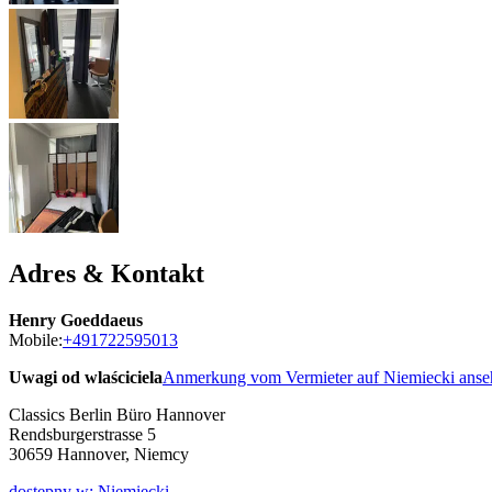
Adres & Kontakt
Henry Goeddaeus
Mobile:
+491722595013
Uwagi od wlaściciela
Anmerkung vom Vermieter auf Niemiecki ans
Classics Berlin Büro Hannover
Rendsburgerstrasse 5
30659
Hannover, Niemcy
dostępny w: Niemiecki