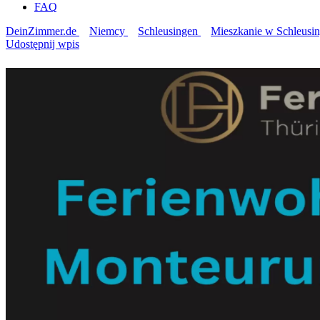
FAQ
DeinZimmer.de
Niemcy
Schleusingen
Mieszkanie w Schleusi
Udostępnij wpis