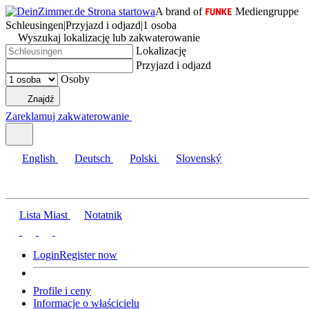
A brand of
Mediengruppe
Schleusingen
|
Przyjazd i odjazd
|
1 osoba
Wyszukaj lokalizację lub zakwaterowanie
Lokalizację
Przyjazd i odjazd
Osoby
Znajdź
Zareklamuj zakwaterowanie
English
Deutsch
Polski
Slovenský
Lista Miast
Notatnik
Login
Register now
Profile i ceny
Informacje o właścicielu