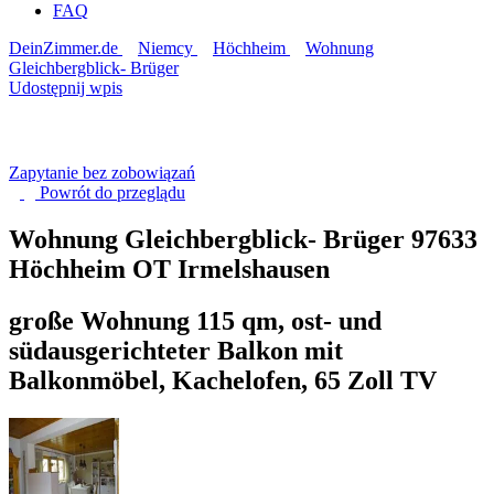
FAQ
DeinZimmer.de
Niemcy
Höchheim
Wohnung
Gleichbergblick- Brüger
Udostępnij wpis
Zapytanie bez zobowiązań
Powrót do
przeglądu
Wohnung Gleichbergblick- Brüger
97633
Höchheim OT Irmelshausen
große Wohnung 115 qm, ost- und
südausgerichteter Balkon mit
Balkonmöbel, Kachelofen, 65 Zoll TV