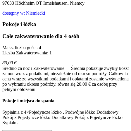
97633
Höchheim OT Irmelshausen, Niemcy
dostępny w: Niemiecki
Pokoje i łóżka
Całe zakwaterowanie dla 4 osób
Maks. liczba gości: 4
Liczba Zakwaterowania: 1
80,00 €
Średnio za noc i Zakwaterowanie
Średnia pokazuje zwykły koszt
za noc wraz z podatkami, niezależnie od okresu podróży. Całkowita
cena wraz ze wszystkimi podatkami i opłatami zostanie wyświetlona
po wybraniu okresu podróży.
równa się 20,00 € za osobę przy
pełnym obłożeniu
Pokoje i miejsca do spania
Sypialnia
z
4×Pojedyncze łóżko
,
Podwójne łóżko
Dodatkowy
Pokój
z
Pojedyncze łóżko
Dodatkowy Pokój
z
Pojedyncze łóżko
Sypialnia