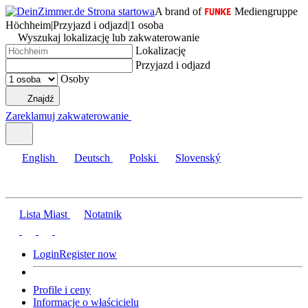
A brand of
Mediengruppe
Höchheim
|
Przyjazd i odjazd
|
1 osoba
Wyszukaj lokalizację lub zakwaterowanie
Lokalizację
Przyjazd i odjazd
Osoby
Znajdź
Zareklamuj zakwaterowanie
English
Deutsch
Polski
Slovenský
Lista Miast
Notatnik
Login
Register now
Profile i ceny
Informacje o właścicielu