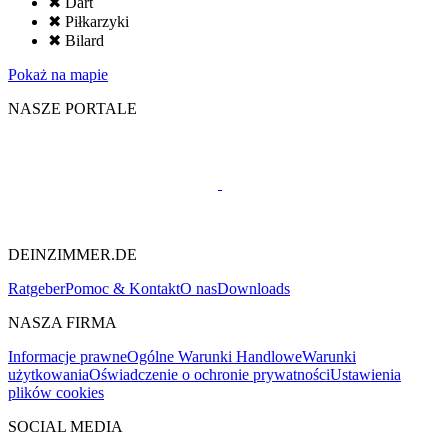
✖ Dart
✖ Piłkarzyki
✖ Bilard
Pokaż na mapie
NASZE PORTALE
DEINZIMMER.DE
Ratgeber
Pomoc & Kontakt
O nas
Downloads
NASZA FIRMA
Informacje prawne
Ogólne Warunki Handlowe
Warunki
użytkowania
Oświadczenie o ochronie prywatności
Ustawienia
plików cookies
SOCIAL MEDIA