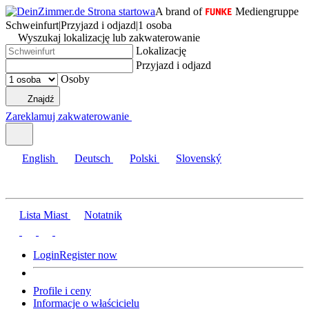
A brand of
Mediengruppe
Schweinfurt
|
Przyjazd i odjazd
|
1 osoba
Wyszukaj lokalizację lub zakwaterowanie
Lokalizację
Przyjazd i odjazd
Osoby
Znajdź
Zareklamuj zakwaterowanie
English
Deutsch
Polski
Slovenský
Lista Miast
Notatnik
Login
Register now
Profile i ceny
Informacje o właścicielu