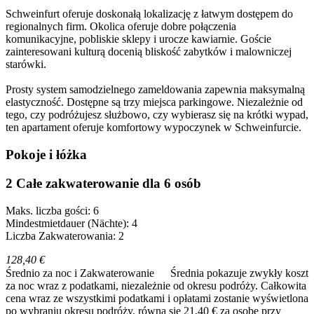
Schweinfurt oferuje doskonałą lokalizację z łatwym dostępem do
regionalnych firm. Okolica oferuje dobre połączenia
komunikacyjne, pobliskie sklepy i urocze kawiarnie. Goście
zainteresowani kulturą docenią bliskość zabytków i malowniczej
starówki.
Prosty system samodzielnego zameldowania zapewnia maksymalną
elastyczność. Dostępne są trzy miejsca parkingowe. Niezależnie od
tego, czy podróżujesz służbowo, czy wybierasz się na krótki wypad,
ten apartament oferuje komfortowy wypoczynek w Schweinfurcie.
Pokoje i łóżka
2 Całe zakwaterowanie dla 6 osób
Maks. liczba gości: 6
Mindestmietdauer (Nächte): 4
Liczba Zakwaterowania: 2
128,40 €
Średnio za noc i Zakwaterowanie
Średnia pokazuje zwykły koszt
za noc wraz z podatkami, niezależnie od okresu podróży. Całkowita
cena wraz ze wszystkimi podatkami i opłatami zostanie wyświetlona
po wybraniu okresu podróży.
równa się 21,40 € za osobę przy