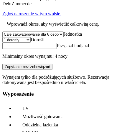
DeinZimmer.de.
Zgłoś naruszenie w tym wpisie
Wprowadź okres, aby wyświetlić całkowitą cenę.
Jednostka
Dorośli
Przyjazd i odjazd
Minimalny okres wynajmu: 4 nocy
Zapytanie bez zobowiązań
Wynajem tylko dla podróżujących służbowo. Rezerwacja
dokonywana jest bezpośrednio u właściciela.
Wyposażenie
TV
Możliwość gotowania
Oddzielna łazienka