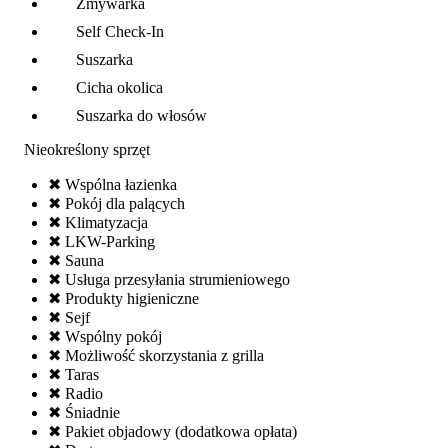
Zmywarka
Self Check-In
Suszarka
Cicha okolica
Suszarka do włosów
Nieokreślony sprzęt
✖ Wspólna łazienka
✖ Pokój dla palących
✖ Klimatyzacja
✖ LKW-Parking
✖ Sauna
✖ Usługa przesyłania strumieniowego
✖ Produkty higieniczne
✖ Sejf
✖ Wspólny pokój
✖ Możliwość skorzystania z grilla
✖ Taras
✖ Radio
✖ Śniadnie
✖ Pakiet objadowy (dodatkowa opłata)