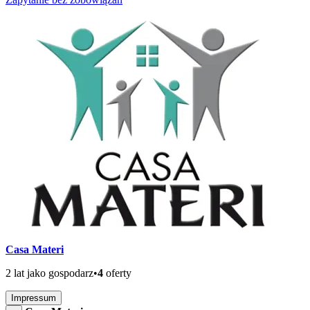
Casa Materi
2 lat jako gospodarz
•
4
oferty
Impressum