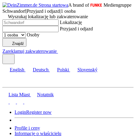
A brand of
Mediengruppe
Schwandorf
|
Przyjazd i odjazd
|
1 osoba
Wyszukaj lokalizację lub zakwaterowanie
Lokalizację
Przyjazd i odjazd
Osoby
Znajdź
Zareklamuj zakwaterowanie
English
Deutsch
Polski
Slovenský
Lista Miast
Notatnik
Login
Register now
Profile i ceny
Informacje o właścicielu