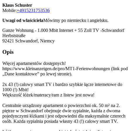
Klaus Schuster
Mobile:
+4915231753536
Uwagi od wlaściciela
Mówimy po niemiecku i angielsku.
Ganze Wohnung - 1.000 Mbit Internet + 55 Zoll TV -Schwandorf
Herbststraße
92421
Schwandorf, Niemcy
Opis
Więcej apartamentów dostępnych!
https://www.kleinanzeigen.de/pro/MT1-Ferienwohnungen (link pod
„Dane kontaktowe” po lewej stronie).
2x 43 (!) calowy smart TV i bardzo szybkie łącze internetowe do
1000 (!) Mbit!
Większość łóżek/materacy/ram z listew jest nowa!
Centralnie urządzony apartament o powierzchni ok. 50 m² na 2.
piętrze w Schwandorf obejmuje dwie sypialnie, każda z dwoma
pojedynczymi łóżkami i jest odpowiedni dla maksymalnie czterech
osób. Każda sypialnia posiada własny 43 (!) calowy smart TV.