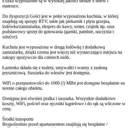
Łóżka wyposażone są w wysokiej jakości stelaże z listew i
materace.
Do dyspozycji Gości jest w pełni wyposażona kuchnia, w której
znajdują się sprzęty RTV, takie jak piekarnik i płyta grzejna,
lodówka/zamrażarka, ekspres do kawy, toster, czajnik itp. oraz
podstawowy sprzęt do gotowania (garnki, patelnie, naczynia i
sztućce).
Kuchnia jest wyposażona w drugą lodówkę i dodatkową
zamrażarkę, dzięki czemu jest więcej niż wystarczająco miejsca na
zakupy spożywcze dla czterech osób.
Łazienka składa się z toalety, umywalki i wanny z zasłoną
prysznicową. Suszarka do włosów jest dostępna.
WiFi o przepustowości do 1000 (!) MBit jest dostępne bezpłatnie na
terenie całego obiektu.
Dostępna jest również pralka i suszarka. Wszystkie dodatkowe
koszty, WiFi, pościel oraz ręczniki kąpielowe i do rąk są wliczone w
cenę.
Środki transportu
Bezpośrednio przed apartamentem znajdują się bezpłatne /