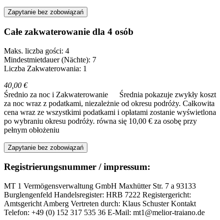
Zapytanie bez zobowiązań
Całe zakwaterowanie dla 4 osób
Maks. liczba gości: 4
Mindestmietdauer (Nächte): 7
Liczba Zakwaterowania: 1
40,00 €
Średnio za noc i Zakwaterowanie
Średnia pokazuje zwykły koszt
za noc wraz z podatkami, niezależnie od okresu podróży. Całkowita
cena wraz ze wszystkimi podatkami i opłatami zostanie wyświetlona
po wybraniu okresu podróży.
równa się 10,00 € za osobę przy
pełnym obłożeniu
Zapytanie bez zobowiązań
Registrierungsnummer / impressum:
MT 1 Vermögensverwaltung GmbH Maxhütter Str. 7 a 93133
Burglengenfeld Handelsregister: HRB 7222 Registergericht:
Amtsgericht Amberg Vertreten durch: Klaus Schuster Kontakt
Telefon: +49 (0) 152 317 535 36 E-Mail: mt1@melior-traiano.de