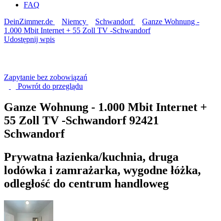
FAQ
DeinZimmer.de
Niemcy
Schwandorf
Ganze Wohnung -
1.000 Mbit Internet + 55 Zoll TV -Schwandorf
Udostępnij wpis
Zapytanie bez zobowiązań
Powrót do
przeglądu
Ganze Wohnung - 1.000 Mbit Internet +
55 Zoll TV -Schwandorf
92421
Schwandorf
Prywatna łazienka/kuchnia, druga
lodówka i zamrażarka, wygodne łóżka,
odległość do centrum handloweg