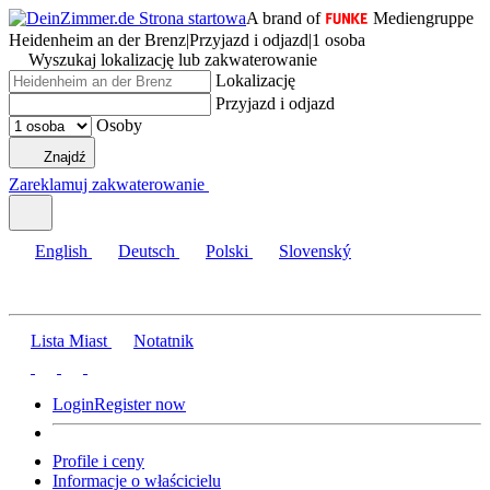
A brand of
Mediengruppe
Heidenheim an der Brenz
|
Przyjazd i odjazd
|
1 osoba
Wyszukaj lokalizację lub zakwaterowanie
Lokalizację
Przyjazd i odjazd
Osoby
Znajdź
Zareklamuj zakwaterowanie
English
Deutsch
Polski
Slovenský
Lista Miast
Notatnik
Login
Register now
Profile i ceny
Informacje o właścicielu