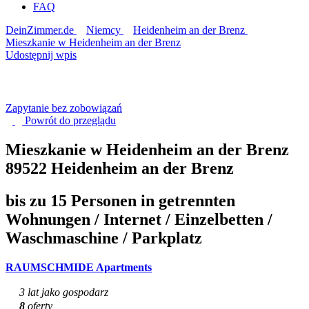
FAQ
DeinZimmer.de
Niemcy
Heidenheim an der Brenz
Mieszkanie w Heidenheim an der Brenz
Udostępnij wpis
Zapytanie bez zobowiązań
Powrót do
przeglądu
Mieszkanie w Heidenheim an der Brenz
89522 Heidenheim an der Brenz
bis zu 15 Personen in getrennten
Wohnungen / Internet / Einzelbetten /
Waschmaschine / Parkplatz
RAUMSCHMIDE Apartments
3 lat jako gospodarz
8
oferty