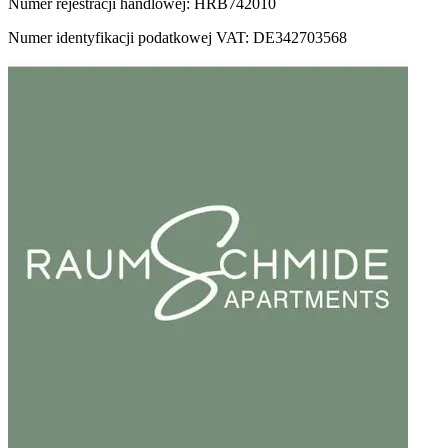
Numer rejestracji handlowej: HRB742010
Numer identyfikacji podatkowej VAT: DE342703568