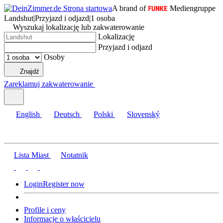
A brand of
Mediengruppe
Landshut
|
Przyjazd i odjazd
|
1 osoba
Wyszukaj lokalizację lub zakwaterowanie
Lokalizację
Przyjazd i odjazd
Osoby
Znajdź
Zareklamuj zakwaterowanie
English
Deutsch
Polski
Slovenský
Lista Miast
Notatnik
Login
Register now
Profile i ceny
Informacje o właścicielu