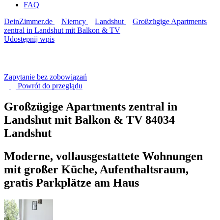
FAQ
DeinZimmer.de
Niemcy
Landshut
Großzügige Apartments
zentral in Landshut mit Balkon & TV
Udostępnij wpis
Zapytanie bez zobowiązań
Powrót do
przeglądu
Großzügige Apartments zentral in
Landshut mit Balkon & TV
84034
Landshut
Moderne, vollausgestattete Wohnungen
mit großer Küche, Aufenthaltsraum,
gratis Parkplätze am Haus