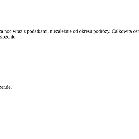
za noc wraz z podatkami, niezależnie od okresu podróży. Całkowita ce
błożeniu
er.de.