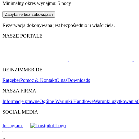
Minimalny okres wynajmu: 5 nocy
Zapytanie bez zobowiązań
Rezerwacja dokonywana jest bezpośrednio u właściciela.
NASZE PORTALE
DEINZIMMER.DE
Ratgeber
Pomoc & Kontakt
O nas
Downloads
NASZA FIRMA
Informacje prawne
Ogólne Warunki Handlowe
Warunki użytkowania
O
SOCIAL MEDIA
Instagram