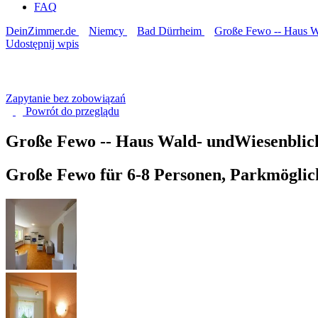
FAQ
DeinZimmer.de
Niemcy
Bad Dürrheim
Große Fewo -- Haus W
Udostępnij wpis
Zapytanie bez zobowiązań
Powrót do
przeglądu
Große Fewo -- Haus Wald- undWiesenbli
Große Fewo für 6-8 Personen, Parkmöglich