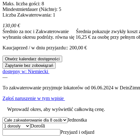
Maks. liczba gości: 8
Mindestmietdauer (Nächte): 5
Liczba Zakwaterowania: 1
130,00 €
Średnio za noc i Zakwaterowanie
Średnia pokazuje zwykły koszt 
wybraniu okresu podróży.
równa się 16,25 € za osobę przy pełnym o
Kaucjaprzed / w dniu przyjazdu:: 200,00 €
Otwórz kalendarz dostępności
Zapytanie bez zobowiązań
dostępny w: Niemiecki
—
To zakwaterowanie przyjmuje lokatorów od 06.06.2024 w DeinZimm
Zgłoś naruszenie w tym wpisie
Wprowadź okres, aby wyświetlić całkowitą cenę.
Jednostka
Dorośli
Przyjazd i odjazd