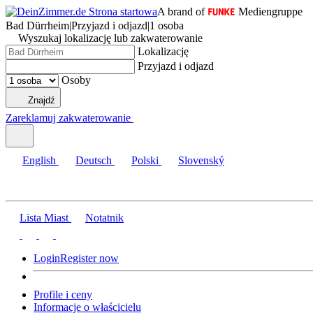
A brand of
Mediengruppe
Bad Dürrheim
|
Przyjazd i odjazd
|
1 osoba
Wyszukaj lokalizację lub zakwaterowanie
Lokalizację
Przyjazd i odjazd
Osoby
Znajdź
Zareklamuj zakwaterowanie
English
Deutsch
Polski
Slovenský
Lista Miast
Notatnik
Login
Register now
Profile i ceny
Informacje o właścicielu