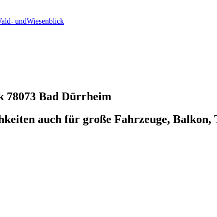
ald- undWiesenblick
ck
78073 Bad Dürrheim
keiten auch für große Fahrzeuge, Balkon, T