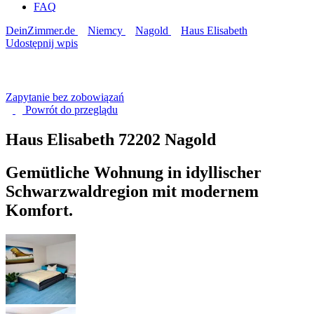
FAQ
DeinZimmer.de
Niemcy
Nagold
Haus Elisabeth
Udostępnij wpis
Zapytanie bez zobowiązań
Powrót do
przeglądu
Haus Elisabeth
72202 Nagold
Gemütliche Wohnung in idyllischer
Schwarzwaldregion mit modernem
Komfort.