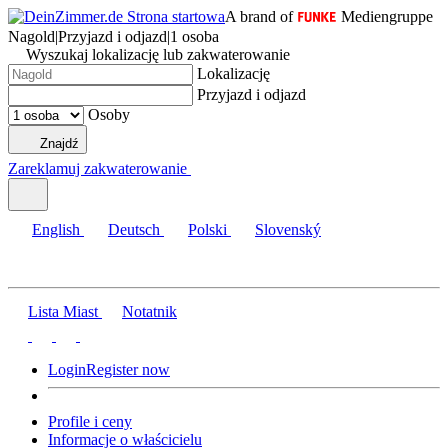
A brand of
Mediengruppe
Nagold
|
Przyjazd i odjazd
|
1 osoba
Wyszukaj lokalizację lub zakwaterowanie
Lokalizację
Przyjazd i odjazd
Osoby
Znajdź
Zareklamuj zakwaterowanie
English
Deutsch
Polski
Slovenský
Lista Miast
Notatnik
Login
Register now
Profile i ceny
Informacje o właścicielu