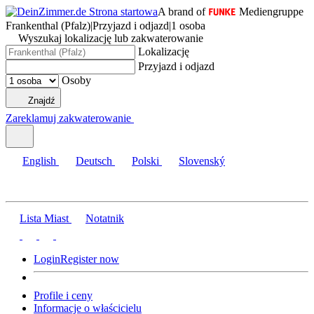
A brand of
Mediengruppe
Frankenthal (Pfalz)
|
Przyjazd i odjazd
|
1 osoba
Wyszukaj lokalizację lub zakwaterowanie
Lokalizację
Przyjazd i odjazd
Osoby
Znajdź
Zareklamuj zakwaterowanie
English
Deutsch
Polski
Slovenský
Lista Miast
Notatnik
Login
Register now
Profile i ceny
Informacje o właścicielu