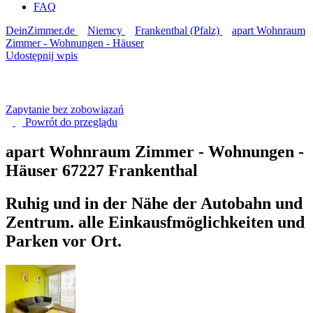
FAQ
DeinZimmer.de
Niemcy
Frankenthal (Pfalz)
apart Wohnraum
Zimmer - Wohnungen - Häuser
Udostępnij wpis
Zapytanie bez zobowiązań
Powrót do
przeglądu
apart Wohnraum Zimmer - Wohnungen -
Häuser
67227 Frankenthal
Ruhig und in der Nähe der Autobahn und
Zentrum. alle Einkausfmöglichkeiten und
Parken vor Ort.