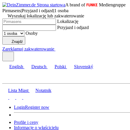
A brand of
Mediengruppe
Pirmasens
|
Przyjazd i odjazd
|
1 osoba
Wyszukaj lokalizację lub zakwaterowanie
Lokalizację
Przyjazd i odjazd
Osoby
Znajdź
Zareklamuj zakwaterowanie
English
Deutsch
Polski
Slovenský
Lista Miast
Notatnik
Login
Register now
Profile i ceny
Informacje o właścicielu