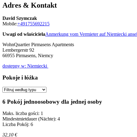
Adres & Kontakt
David Szymczak
Mobile:
+491755692215
Uwagi od wlaściciela
Anmerkung vom Vermieter auf Niemiecki ans
WohnQuartier Pirmasens Apartments
Lembergerstr 92
66955
Pirmasens, Niemcy
dostępny w: Niemiecki
Pokoje i łóżka
6 Pokój jednoosobowy dla jednej osoby
Maks. liczba gości: 1
Mindestmietdauer (Nächte): 4
Liczba Pokój: 6
32,10 €