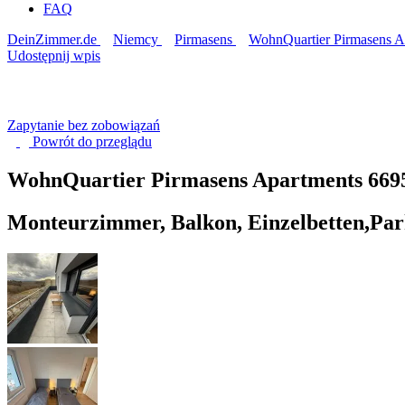
FAQ
DeinZimmer.de
Niemcy
Pirmasens
WohnQuartier Pirmasens A
Udostępnij wpis
Zapytanie bez zobowiązań
Powrót do
przeglądu
WohnQuartier Pirmasens Apartments
669
Monteurzimmer, Balkon, Einzelbetten,Par