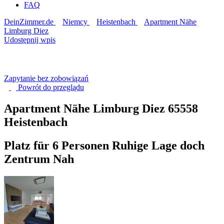
FAQ
DeinZimmer.de
Niemcy
Heistenbach
Apartment Nähe
Limburg Diez
Udostępnij wpis
Zapytanie bez zobowiązań
Powrót do
przeglądu
Apartment Nähe Limburg Diez
65558
Heistenbach
Platz für 6 Personen Ruhige Lage doch
Zentrum Nah