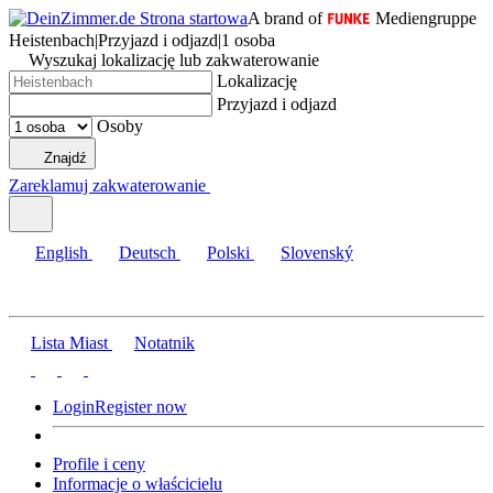
A brand of
Mediengruppe
Heistenbach
|
Przyjazd i odjazd
|
1 osoba
Wyszukaj lokalizację lub zakwaterowanie
Lokalizację
Przyjazd i odjazd
Osoby
Znajdź
Zareklamuj zakwaterowanie
English
Deutsch
Polski
Slovenský
Lista Miast
Notatnik
Login
Register now
Profile i ceny
Informacje o właścicielu