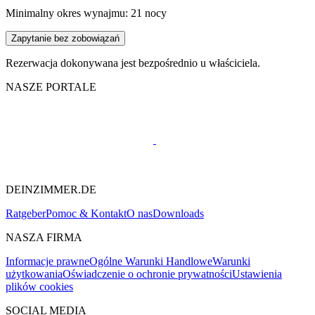
Minimalny okres wynajmu: 21 nocy
Zapytanie bez zobowiązań
Rezerwacja dokonywana jest bezpośrednio u właściciela.
NASZE PORTALE
DEINZIMMER.DE
Ratgeber
Pomoc & Kontakt
O nas
Downloads
NASZA FIRMA
Informacje prawne
Ogólne Warunki Handlowe
Warunki
użytkowania
Oświadczenie o ochronie prywatności
Ustawienia
plików cookies
SOCIAL MEDIA