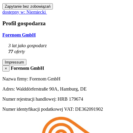
Zapytanie bez zobowiązań
dostępny w: Niemiecki
Profil gospodarza
Forenom GmbH
3 lat jako gospodarz
77
oferty
Impressum
Forenom GmbH
×
Nazwa firmy: Forenom GmbH
Adres: Walddörferstraße 90A, Hamburg, DE
Numer rejestracji handlowej: HRB 179674
Numer identyfikacji podatkowej VAT: DE362091902