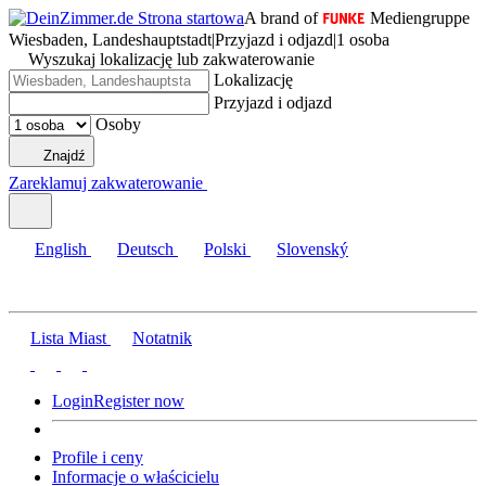
A brand of
Mediengruppe
Wiesbaden, Landeshauptstadt
|
Przyjazd i odjazd
|
1 osoba
Wyszukaj lokalizację lub zakwaterowanie
Lokalizację
Przyjazd i odjazd
Osoby
Znajdź
Zareklamuj zakwaterowanie
English
Deutsch
Polski
Slovenský
Lista Miast
Notatnik
Login
Register now
Profile i ceny
Informacje o właścicielu