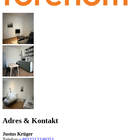
Adres & Kontakt
Justus Krüger
Telefon:
+4932212249251