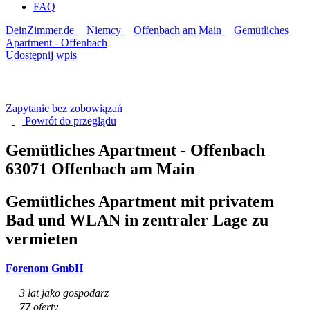
FAQ
DeinZimmer.de
Niemcy
Offenbach am Main
Gemütliches
Apartment - Offenbach
Udostępnij wpis
Zapytanie bez zobowiązań
Powrót do
przeglądu
Gemütliches Apartment - Offenbach
63071 Offenbach am Main
Gemütliches Apartment mit privatem
Bad und WLAN in zentraler Lage zu
vermieten
Forenom GmbH
3 lat jako gospodarz
77
oferty