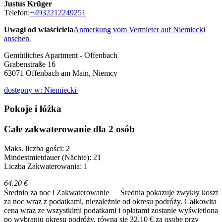
Justus Krüger
Telefon:
+4932212249251
Uwagi od wlaściciela
Anmerkung vom Vermieter auf Niemiecki
ansehen
Gemütliches Apartment - Offenbach
Grabenstraße 16
63071
Offenbach am Main, Niemcy
dostępny w: Niemiecki
Pokoje i łóżka
Całe zakwaterowanie dla 2 osób
Maks. liczba gości: 2
Mindestmietdauer (Nächte): 21
Liczba Zakwaterowania: 1
64,20 €
Średnio za noc i Zakwaterowanie
Średnia pokazuje zwykły koszt
za noc wraz z podatkami, niezależnie od okresu podróży. Całkowita
cena wraz ze wszystkimi podatkami i opłatami zostanie wyświetlona
po wybraniu okresu podróży.
równa się 32,10 € za osobę przy