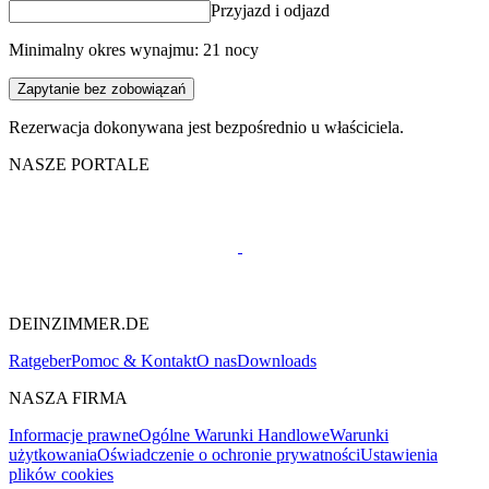
Przyjazd i odjazd
Minimalny okres wynajmu: 21 nocy
Zapytanie bez zobowiązań
Rezerwacja dokonywana jest bezpośrednio u właściciela.
NASZE PORTALE
DEINZIMMER.DE
Ratgeber
Pomoc & Kontakt
O nas
Downloads
NASZA FIRMA
Informacje prawne
Ogólne Warunki Handlowe
Warunki
użytkowania
Oświadczenie o ochronie prywatności
Ustawienia
plików cookies