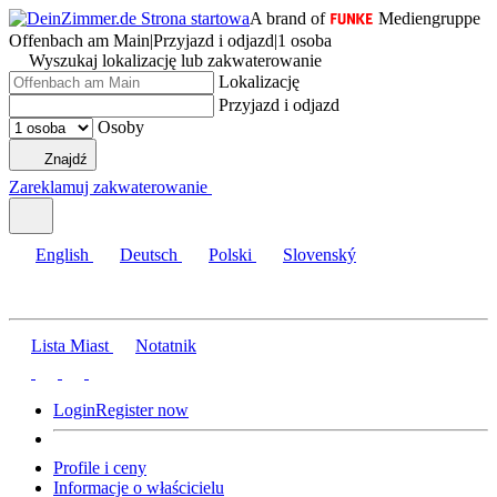
A brand of
Mediengruppe
Offenbach am Main
|
Przyjazd i odjazd
|
1 osoba
Wyszukaj lokalizację lub zakwaterowanie
Lokalizację
Przyjazd i odjazd
Osoby
Znajdź
Zareklamuj zakwaterowanie
English
Deutsch
Polski
Slovenský
Lista Miast
Notatnik
Login
Register now
Profile i ceny
Informacje o właścicielu