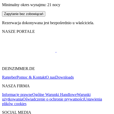
Minimalny okres wynajmu: 21 nocy
Zapytanie bez zobowiązań
Rezerwacja dokonywana jest bezpośrednio u właściciela.
NASZE PORTALE
DEINZIMMER.DE
Ratgeber
Pomoc & Kontakt
O nas
Downloads
NASZA FIRMA
Informacje prawne
Ogólne Warunki Handlowe
Warunki
użytkowania
Oświadczenie o ochronie prywatności
Ustawienia
plików cookies
SOCIAL MEDIA