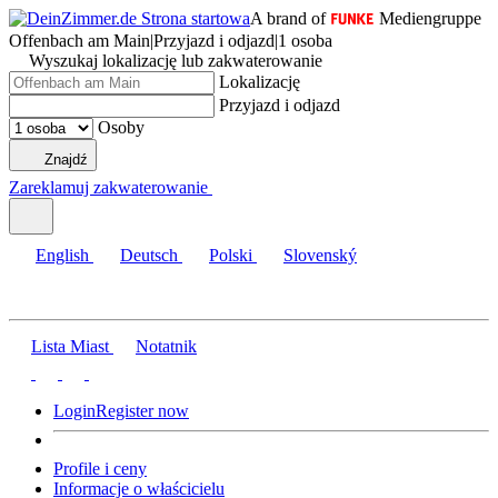
A brand of
Mediengruppe
Offenbach am Main
|
Przyjazd i odjazd
|
1 osoba
Wyszukaj lokalizację lub zakwaterowanie
Lokalizację
Przyjazd i odjazd
Osoby
Znajdź
Zareklamuj zakwaterowanie
English
Deutsch
Polski
Slovenský
Lista Miast
Notatnik
Login
Register now
Profile i ceny
Informacje o właścicielu