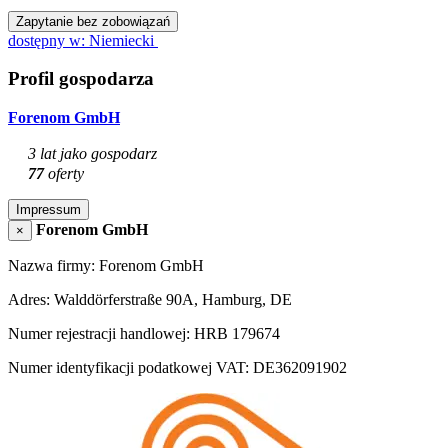
Zapytanie bez zobowiązań
dostępny w: Niemiecki
Profil gospodarza
Forenom GmbH
3 lat jako gospodarz
77
oferty
Impressum
Forenom GmbH
×
Nazwa firmy: Forenom GmbH
Adres: Walddörferstraße 90A, Hamburg, DE
Numer rejestracji handlowej: HRB 179674
Numer identyfikacji podatkowej VAT: DE362091902