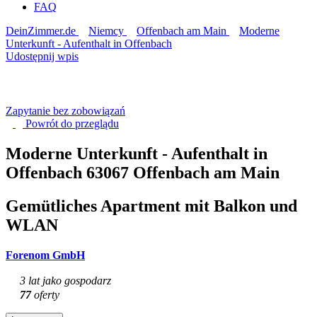
FAQ
DeinZimmer.de
Niemcy
Offenbach am Main
Moderne
Unterkunft - Aufenthalt in Offenbach
Udostępnij wpis
Zapytanie bez zobowiązań
Powrót do
przeglądu
Moderne Unterkunft - Aufenthalt in
Offenbach
63067 Offenbach am Main
Gemütliches Apartment mit Balkon und
WLAN
Forenom GmbH
3 lat jako gospodarz
77
oferty