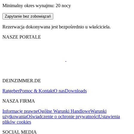
Minimalny okres wynajmu: 20 nocy
Zapytanie bez zobowiązań
Rezerwacja dokonywana jest bezpośrednio u właściciela.
NASZE PORTALE
DEINZIMMER.DE
Ratgeber
Pomoc & Kontakt
O nas
Downloads
NASZA FIRMA
Informacje prawne
Ogólne Warunki Handlowe
Warunki
użytkowania
Oświadczenie o ochronie prywatności
Ustawienia
plików cookies
SOCIAL MEDIA