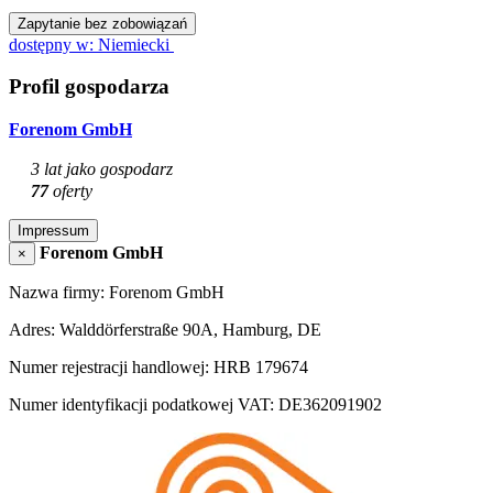
Zapytanie bez zobowiązań
dostępny w: Niemiecki
Profil gospodarza
Forenom GmbH
3 lat jako gospodarz
77
oferty
Impressum
Forenom GmbH
×
Nazwa firmy: Forenom GmbH
Adres: Walddörferstraße 90A, Hamburg, DE
Numer rejestracji handlowej: HRB 179674
Numer identyfikacji podatkowej VAT: DE362091902