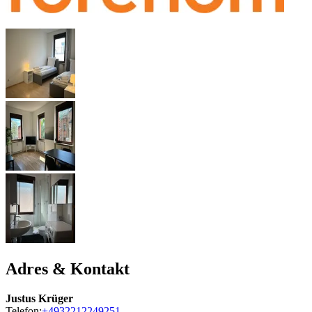
Adres & Kontakt
Justus Krüger
Telefon:
+4932212249251