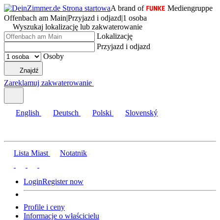
A brand of
Mediengruppe
Offenbach am Main
|
Przyjazd i odjazd
|
1 osoba
Wyszukaj lokalizację lub zakwaterowanie
Lokalizację
Przyjazd i odjazd
Osoby
Znajdź
Zareklamuj zakwaterowanie
English
Deutsch
Polski
Slovenský
Lista Miast
Notatnik
Login
Register now
Profile i ceny
Informacje o właścicielu