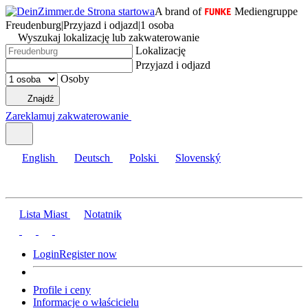
A brand of
Mediengruppe
Freudenburg
|
Przyjazd i odjazd
|
1 osoba
Wyszukaj lokalizację lub zakwaterowanie
Lokalizację
Przyjazd i odjazd
Osoby
Znajdź
Zareklamuj zakwaterowanie
English
Deutsch
Polski
Slovenský
Lista Miast
Notatnik
Login
Register now
Profile i ceny
Informacje o właścicielu