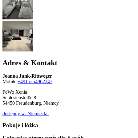
Adres & Kontakt
Joanna Junk-Rittweger
Mobile:
+4915254962247
FeWo Xenia
Schlesienstraße 8
54450
Freudenburg, Niemcy
dostępny w: Niemiecki
Pokoje i łóżka
Całe zakwaterowanie dla 5 osób