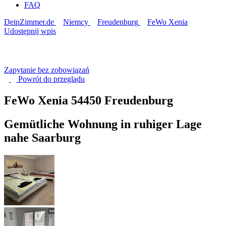
FAQ
DeinZimmer.de
Niemcy
Freudenburg
FeWo Xenia
Udostępnij wpis
Zapytanie bez zobowiązań
Powrót do
przeglądu
FeWo Xenia
54450 Freudenburg
Gemütliche Wohnung in ruhiger Lage
nahe Saarburg