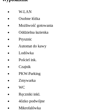
W-LAN
Osobne łóżka
Możliwość gotowania
Oddzielna łazienka
Prysznic
Automat do kawy
Lodówka
Pościel ink.
Czajnik
PKW-Parking
Zmywarka
WC
Ręczniki inkl.
4ózko podwójne
Mikrofalówka