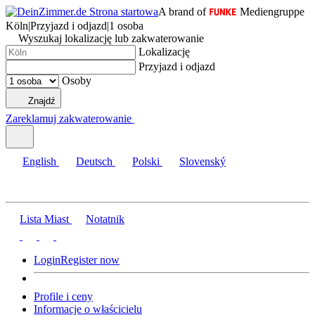
A brand of
Mediengruppe
Köln
|
Przyjazd i odjazd
|
1 osoba
Wyszukaj lokalizację lub zakwaterowanie
Lokalizację
Przyjazd i odjazd
Osoby
Znajdź
Zareklamuj zakwaterowanie
English
Deutsch
Polski
Slovenský
Lista Miast
Notatnik
Login
Register now
Profile i ceny
Informacje o właścicielu