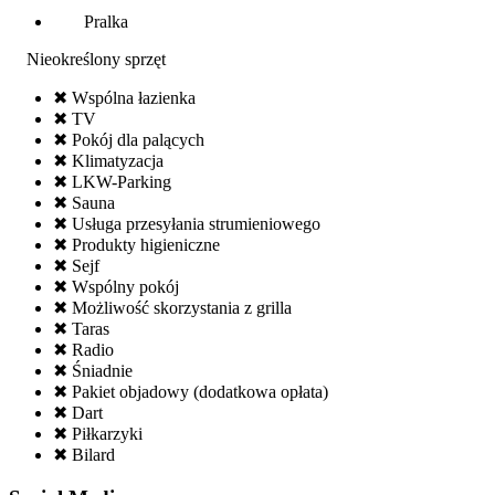
Pralka
Nieokreślony sprzęt
✖ Wspólna łazienka
✖ TV
✖ Pokój dla palących
✖ Klimatyzacja
✖ LKW-Parking
✖ Sauna
✖ Usługa przesyłania strumieniowego
✖ Produkty higieniczne
✖ Sejf
✖ Wspólny pokój
✖ Możliwość skorzystania z grilla
✖ Taras
✖ Radio
✖ Śniadnie
✖ Pakiet objadowy (dodatkowa opłata)
✖ Dart
✖ Piłkarzyki
✖ Bilard