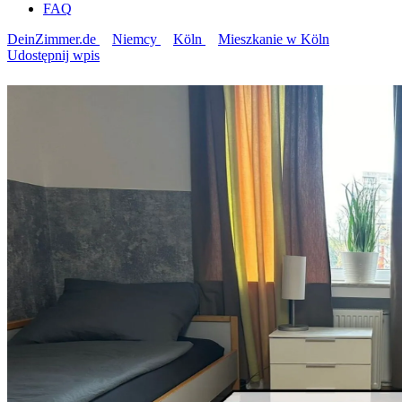
FAQ
DeinZimmer.de
Niemcy
Köln
Mieszkanie w Köln
Udostępnij wpis