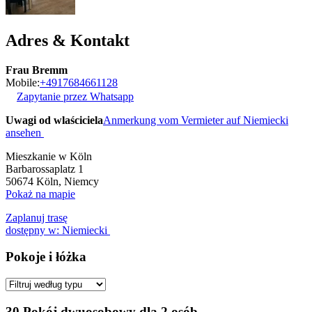
Adres & Kontakt
Frau Bremm
Mobile:
+4917684661128
Zapytanie przez Whatsapp
Uwagi od wlaściciela
Anmerkung vom Vermieter auf Niemiecki
ansehen
Mieszkanie w Köln
Barbarossaplatz 1
50674
Köln, Niemcy
Pokaż na mapie
Zaplanuj trasę
dostępny w: Niemiecki
Pokoje i łóżka
30 Pokój dwuosobowy dla 2 osób