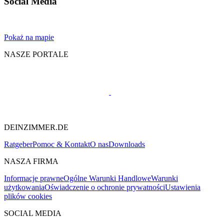
Social Media
Pokaż na mapie
NASZE PORTALE
DEINZIMMER.DE
Ratgeber
Pomoc & Kontakt
O nas
Downloads
NASZA FIRMA
Informacje prawne
Ogólne Warunki Handlowe
Warunki
użytkowania
Oświadczenie o ochronie prywatności
Ustawienia
plików cookies
SOCIAL MEDIA