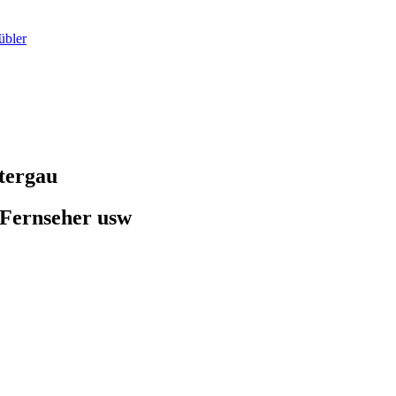
übler
tergau
 Fernseher usw