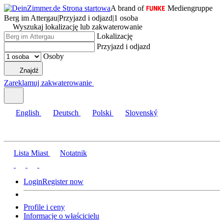
A brand of
Mediengruppe
Berg im Attergau
|
Przyjazd i odjazd
|
1 osoba
Wyszukaj lokalizację lub zakwaterowanie
Lokalizację
Przyjazd i odjazd
Osoby
Znajdź
Zareklamuj zakwaterowanie
English
Deutsch
Polski
Slovenský
Lista Miast
Notatnik
Login
Register now
Profile i ceny
Informacje o właścicielu