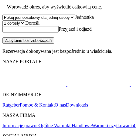
Wprowadź okres, aby wyświetlić całkowitą cenę.
Jednostka
Dorośli
Przyjazd i odjazd
Zapytanie bez zobowiązań
Rezerwacja dokonywana jest bezpośrednio u właściciela.
NASZE PORTALE
DEINZIMMER.DE
Ratgeber
Pomoc & Kontakt
O nas
Downloads
NASZA FIRMA
Informacje prawne
Ogólne Warunki Handlowe
Warunki użytkowania
O
SOCIAL MEDIA