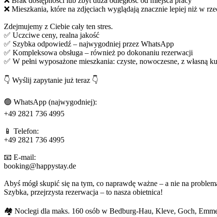
❌ Brak dostępności lub zbyt duża odległość od miejsca pracy
❌ Mieszkania, które na zdjęciach wyglądają znacznie lepiej niż w rze
Zdejmujemy z Ciebie cały ten stres.
✅ Uczciwe ceny, realna jakość
✅ Szybka odpowiedź – najwygodniej przez WhatsApp
✅ Kompleksowa obsługa – również po dokonaniu rezerwacji
✅ W pełni wyposażone mieszkania: czyste, nowoczesne, z własną kuc
👇 Wyślij zapytanie już teraz 👇
🟢 WhatsApp (najwygodniej):
+49 2821 736 4995
📱 Telefon:
+49 2821 736 4995
📧 E-mail:
booking@happystay.de
Abyś mógł skupić się na tym, co naprawdę ważne – a nie na proble
Szybka, przejrzysta rezerwacja – to nasza obietnica!
🏘️ Noclegi dla maks. 160 osób w Bedburg-Hau, Kleve, Goch, Emmer