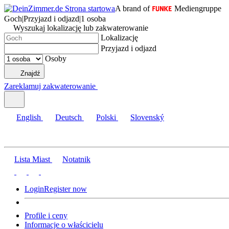
A brand of
Mediengruppe
Goch
|
Przyjazd i odjazd
|
1 osoba
Wyszukaj lokalizację lub zakwaterowanie
Lokalizację
Przyjazd i odjazd
Osoby
Znajdź
Zareklamuj zakwaterowanie
English
Deutsch
Polski
Slovenský
Lista Miast
Notatnik
Login
Register now
Profile i ceny
Informacje o właścicielu