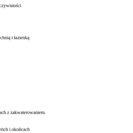
czywistości
hnią i łazienką
mach z zakwaterowaniem.
ich i okolicach