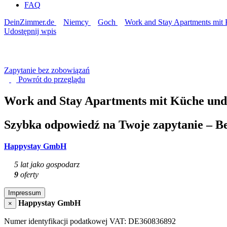
FAQ
DeinZimmer.de
Niemcy
Goch
Work and Stay Apartments mit
Udostępnij wpis
Zapytanie bez zobowiązań
Powrót do
przeglądu
Work and Stay Apartments mit Küche un
Szybka odpowiedź na Twoje zapytanie – Be
Happystay GmbH
5 lat jako gospodarz
9
oferty
Impressum
Happystay GmbH
×
Numer identyfikacji podatkowej VAT: DE360836892