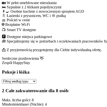
🏡 W pełni umeblowane mieszkania
🛌 Sypialnie z 2 łóżkami pojedynczymi
👨‍🍳 Osobne kuchnie z nowoczesnym sprzętem AGD
🚿 Łazienki z prysznicem, WC i 🧼 pralką
🧺 Pościel w cenie
🌐 Bezpłatne Wi-Fi
📺 Smart TV dostępne
🅿️ Dostępne miejsca parkingowe
🧰 Specjalizujemy się w potrzebach i oczekiwaniach pracowników f
📩 Z przyjemnością przygotujemy dla Ciebie indywidualną ofertę.
Serdeczne pozdrowienia 👋
Zespół HappyStay
Pokoje i łóżka
2 Całe zakwaterowanie dla 8 osób
Maks. liczba gości: 8
Mindestmietdauer (Nächte): 4