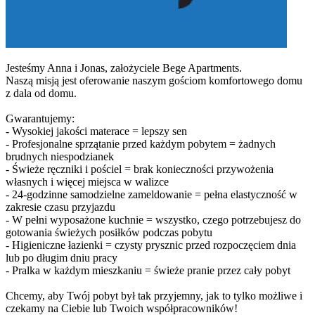
Jesteśmy Anna i Jonas, założyciele Bege Apartments.
Naszą misją jest oferowanie naszym gościom komfortowego domu
z dala od domu.
Gwarantujemy:
- Wysokiej jakości materace = lepszy sen
- Profesjonalne sprzątanie przed każdym pobytem = żadnych
brudnych niespodzianek
- Świeże ręczniki i pościel = brak konieczności przywożenia
własnych i więcej miejsca w walizce
- 24-godzinne samodzielne zameldowanie = pełna elastyczność w
zakresie czasu przyjazdu
- W pełni wyposażone kuchnie = wszystko, czego potrzebujesz do
gotowania świeżych posiłków podczas pobytu
- Higieniczne łazienki = czysty prysznic przed rozpoczęciem dnia
lub po długim dniu pracy
- Pralka w każdym mieszkaniu = świeże pranie przez cały pobyt
Chcemy, aby Twój pobyt był tak przyjemny, jak to tylko możliwe i
czekamy na Ciebie lub Twoich współpracowników!