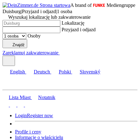
A brand of
Mediengruppe
Duisburg
|
Przyjazd i odjazd
|
1 osoba
Wyszukaj lokalizację lub zakwaterowanie
Lokalizację
Przyjazd i odjazd
Osoby
Znajdź
Zareklamuj zakwaterowanie
English
Deutsch
Polski
Slovenský
Lista Miast
Notatnik
Login
Register now
Profile i ceny
Informacje o właścicielu