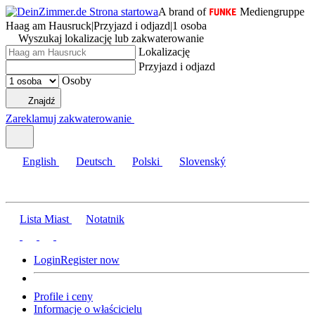
A brand of
Mediengruppe
Haag am Hausruck
|
Przyjazd i odjazd
|
1 osoba
Wyszukaj lokalizację lub zakwaterowanie
Lokalizację
Przyjazd i odjazd
Osoby
Znajdź
Zareklamuj zakwaterowanie
English
Deutsch
Polski
Slovenský
Lista Miast
Notatnik
Login
Register now
Profile i ceny
Informacje o właścicielu