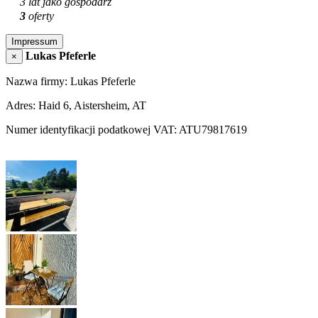
3 lat jako gospodarz
3
oferty
Impressum
Lukas Pfeferle
×
Nazwa firmy: Lukas Pfeferle
Adres: Haid 6, Aistersheim, AT
Numer identyfikacji podatkowej VAT: ATU79817619