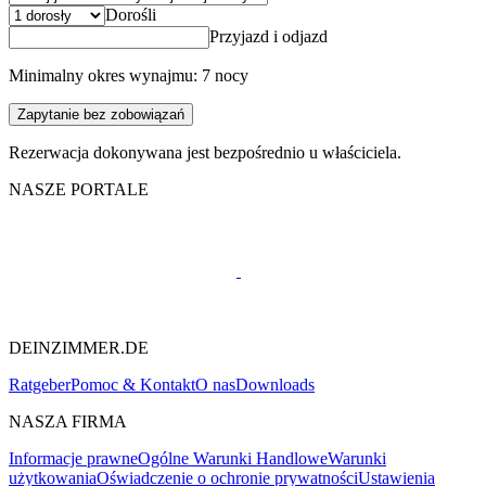
Dorośli
Przyjazd i odjazd
Minimalny okres wynajmu: 7 nocy
Zapytanie bez zobowiązań
Rezerwacja dokonywana jest bezpośrednio u właściciela.
NASZE PORTALE
DEINZIMMER.DE
Ratgeber
Pomoc & Kontakt
O nas
Downloads
NASZA FIRMA
Informacje prawne
Ogólne Warunki Handlowe
Warunki
użytkowania
Oświadczenie o ochronie prywatności
Ustawienia