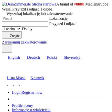
A brand of
Mediengruppe
Wesel
|
Przyjazd i odjazd
|
1 osoba
Wyszukaj lokalizację lub zakwaterowanie
Lokalizację
Przyjazd i odjazd
Osoby
Znajdź
Zareklamuj zakwaterowanie
English
Deutsch
Polski
Slovenský
Lista Miast
Notatnik
Login
Register now
Profile i ceny
Informacje o właścicielu