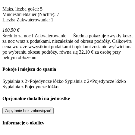
Maks. liczba gości: 5
Mindestmietdauer (Nächte): 7
Liczba Zakwaterowania: 1
160,50 €
Średnio za noc i Zakwaterowanie
Średnia pokazuje zwykły koszt
za noc wraz z podatkami, niezależnie od okresu podróży. Całkowita
cena wraz ze wszystkimi podatkami i opłatami zostanie wyświetlona
po wybraniu okresu podróży.
równa się 32,10 € za osobę przy
pełnym obłożeniu
Pokoje i miejsca do spania
Sypialnia
z
2×Pojedyncze łóżko
Sypialnia
z
2×Pojedyncze łóżko
Sypialnia
z
Pojedyncze łóżko
Opcjonalne dodatki na jednostkę
Zapytanie bez zobowiązań
Informacje o okolicy