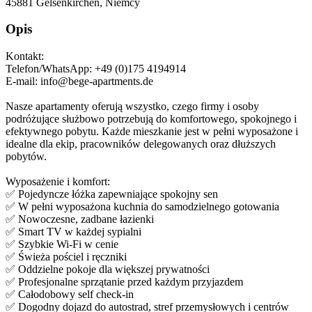
45881
Gelsenkirchen, Niemcy
Opis
Kontakt:
Telefon/WhatsApp: +49 (0)175 4194914
E-mail: info@bege-apartments.de
Nasze apartamenty oferują wszystko, czego firmy i osoby
podróżujące służbowo potrzebują do komfortowego, spokojnego i
efektywnego pobytu. Każde mieszkanie jest w pełni wyposażone i
idealne dla ekip, pracowników delegowanych oraz dłuższych
pobytów.
Wyposażenie i komfort:
✅ Pojedyncze łóżka zapewniające spokojny sen
✅ W pełni wyposażona kuchnia do samodzielnego gotowania
✅ Nowoczesne, zadbane łazienki
✅ Smart TV w każdej sypialni
✅ Szybkie Wi-Fi w cenie
✅ Świeża pościel i ręczniki
✅ Oddzielne pokoje dla większej prywatności
✅ Profesjonalne sprzątanie przed każdym przyjazdem
✅ Całodobowy self check-in
✅ Dogodny dojazd do autostrad, stref przemysłowych i centrów