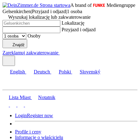
A brand of
Mediengruppe
Gelsenkirchen
|
Przyjazd i odjazd
|
1 osoba
Wyszukaj lokalizację lub zakwaterowanie
Lokalizację
Przyjazd i odjazd
Osoby
Znajdź
Zareklamuj zakwaterowanie
English
Deutsch
Polski
Slovenský
Lista Miast
Notatnik
Login
Register now
Profile i ceny
Informacje o właścicielu