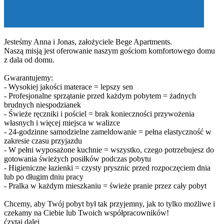
Jesteśmy Anna i Jonas, założyciele Bege Apartments.
Naszą misją jest oferowanie naszym gościom komfortowego domu
z dala od domu.
Gwarantujemy:
- Wysokiej jakości materace = lepszy sen
- Profesjonalne sprzątanie przed każdym pobytem = żadnych
brudnych niespodzianek
- Świeże ręczniki i pościel = brak konieczności przywożenia
własnych i więcej miejsca w walizce
- 24-godzinne samodzielne zameldowanie = pełna elastyczność w
zakresie czasu przyjazdu
- W pełni wyposażone kuchnie = wszystko, czego potrzebujesz do
gotowania świeżych posiłków podczas pobytu
- Higieniczne łazienki = czysty prysznic przed rozpoczęciem dnia
lub po długim dniu pracy
- Pralka w każdym mieszkaniu = świeże pranie przez cały pobyt
Chcemy, aby Twój pobyt był tak przyjemny, jak to tylko możliwe i
czekamy na Ciebie lub Twoich współpracowników!
ćzytaj dalej