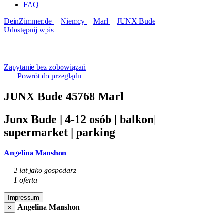
FAQ
DeinZimmer.de
Niemcy
Marl
JUNX Bude
Udostępnij wpis
Zapytanie bez zobowiązań
Powrót do
przeglądu
JUNX Bude
45768 Marl
Junx Bude | 4-12 osób | balkon|
supermarket | parking
Angelina Manshon
2 lat jako gospodarz
1
oferta
Impressum
Angelina Manshon
×