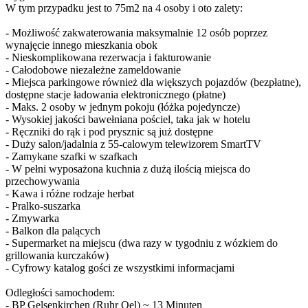
W tym przypadku jest to 75m2 na 4 osoby i oto zalety:
- Możliwość zakwaterowania maksymalnie 12 osób poprzez
wynajęcie innego mieszkania obok
- Nieskomplikowana rezerwacja i fakturowanie
- Całodobowe niezależne zameldowanie
- Miejsca parkingowe również dla większych pojazdów (bezpłatne),
dostępne stacje ładowania elektronicznego (płatne)
- Maks. 2 osoby w jednym pokoju (łóżka pojedyncze)
- Wysokiej jakości bawełniana pościel, taka jak w hotelu
- Ręczniki do rąk i pod prysznic są już dostępne
- Duży salon/jadalnia z 55-calowym telewizorem SmartTV
- Zamykane szafki w szafkach
- W pełni wyposażona kuchnia z dużą ilością miejsca do
przechowywania
- Kawa i różne rodzaje herbat
- Pralko-suszarka
- Zmywarka
- Balkon dla palących
- Supermarket na miejscu (dwa razy w tygodniu z wózkiem do
grillowania kurczaków)
- Cyfrowy katalog gości ze wszystkimi informacjami
Odległości samochodem:
- BP Gelsenkirchen (Ruhr Oel) ~ 13 Minuten