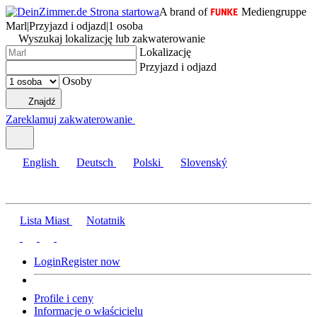
A brand of
Mediengruppe
Marl
|
Przyjazd i odjazd
|
1 osoba
Wyszukaj lokalizację lub zakwaterowanie
Lokalizację
Przyjazd i odjazd
Osoby
Znajdź
Zareklamuj zakwaterowanie
English
Deutsch
Polski
Slovenský
Lista Miast
Notatnik
Login
Register now
Profile i ceny
Informacje o właścicielu