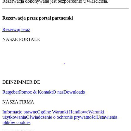
Rezerwacja dokonywana jest bezpośrednio u właściciela.
Rezerwacja przez portal partnerski
Rezerwuj teraz
NASZE PORTALE
DEINZIMMER.DE
Ratgeber
Pomoc & Kontakt
O nas
Downloads
NASZA FIRMA
Informacje prawne
Ogólne Warunki Handlowe
Warunki
użytkowania
Oświadczenie o ochronie prywatności
Ustawienia
plików cookies