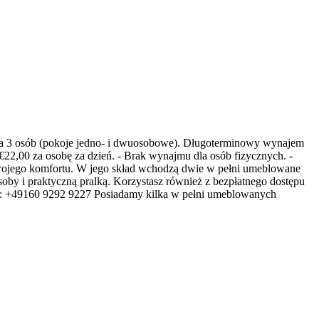
dla 3 osób (pokoje jedno- i dwuosobowe). Długoterminowy wynajem
22,00 za osobę za dzień. - Brak wynajmu dla osób fizycznych. -
Twojego komfortu. W jego skład wchodzą dwie w pełni umeblowane
soby i praktyczną pralką. Korzystasz również z bezpłatnego dostępu
nu: +49160 9292 9227 Posiadamy kilka w pełni umeblowanych