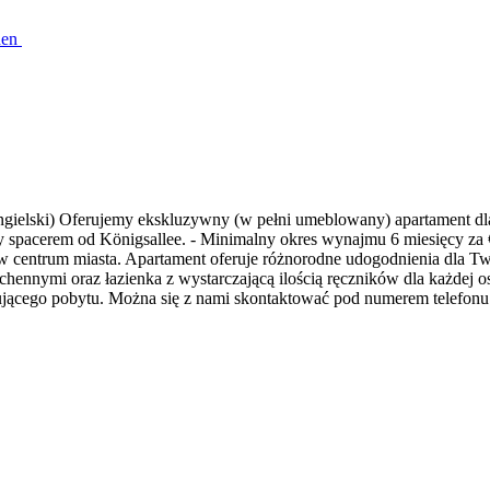
hen
angielski) Oferujemy ekskluzywny (w pełni umeblowany) apartament 
 spacerem od Königsallee. - Minimalny okres wynajmu 6 miesięcy za €
w centrum miasta. Apartament oferuje różnorodne udogodnienia dla 
hennymi oraz łazienka z wystarczającą ilością ręczników dla każdej o
sującego pobytu. Można się z nami skontaktować pod numerem telefo