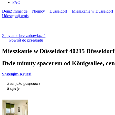
FAQ
DeinZimmer.de
Niemcy
Düsseldorf
Mieszkanie w Düsseldorf
Udostępnij wpis
Zapytanie bez zobowiązań
Powrót do
przeglądu
Mieszkanie w Düsseldorf
40215 Düsseldorf
Dwie minuty spacerem od Königsallee, cen
Shkelqim Kruezi
3 lat jako gospodarz
8
oferty