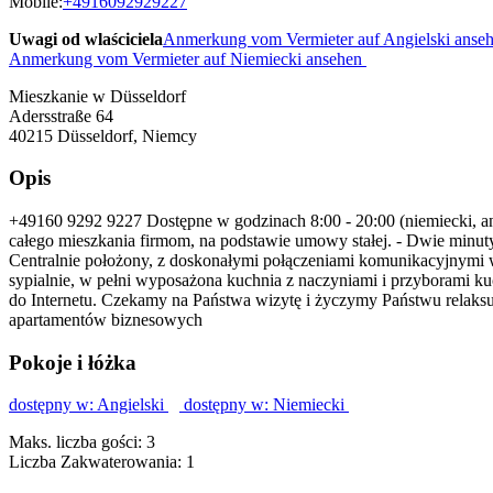
Mobile:
+4916092929227
Uwagi od wlaściciela
Anmerkung vom Vermieter auf Angielski anse
Anmerkung vom Vermieter auf Niemiecki ansehen
Mieszkanie w Düsseldorf
Adersstraße 64
40215
Düsseldorf, Niemcy
Opis
+49160 9292 9227 Dostępne w godzinach 8:00 - 20:00 (niemiecki, 
całego mieszkania firmom, na podstawie umowy stałej. - Dwie minuty
Centralnie położony, z doskonałymi połączeniami komunikacyjnymi 
sypialnie, w pełni wyposażona kuchnia z naczyniami i przyborami kuc
do Internetu. Czekamy na Państwa wizytę i życzymy Państwu relak
apartamentów biznesowych
Pokoje i łóżka
dostępny w: Angielski
dostępny w: Niemiecki
Maks. liczba gości: 3
Liczba Zakwaterowania: 1