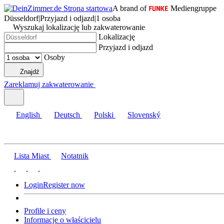
A brand of
Mediengruppe
Düsseldorf
|
Przyjazd i odjazd
|
1 osoba
Wyszukaj lokalizację lub zakwaterowanie
Lokalizację
Przyjazd i odjazd
Osoby
Znajdź
Zareklamuj zakwaterowanie
English
Deutsch
Polski
Slovenský
Lista Miast
Notatnik
Login
Register now
Profile i ceny
Informacje o właścicielu