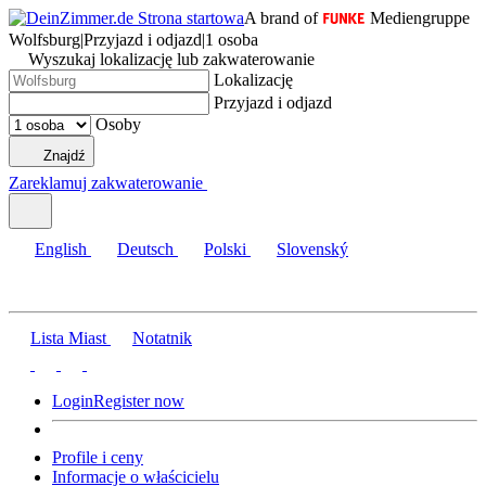
A brand of
Mediengruppe
Wolfsburg
|
Przyjazd i odjazd
|
1 osoba
Wyszukaj lokalizację lub zakwaterowanie
Lokalizację
Przyjazd i odjazd
Osoby
Znajdź
Zareklamuj zakwaterowanie
English
Deutsch
Polski
Slovenský
Lista Miast
Notatnik
Login
Register now
Profile i ceny
Informacje o właścicielu