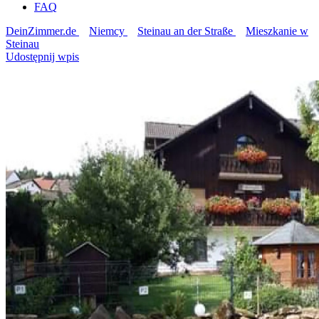
FAQ
DeinZimmer.de
Niemcy
Steinau an der Straße
Mieszkanie w
Steinau
Udostępnij wpis