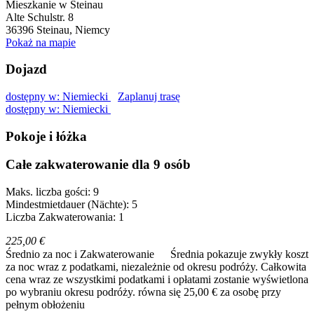
Mieszkanie w Steinau
Alte Schulstr. 8
36396
Steinau, Niemcy
Pokaż na mapie
Dojazd
dostępny w: Niemiecki
Zaplanuj trasę
dostępny w: Niemiecki
Pokoje i łóżka
Całe zakwaterowanie dla 9 osób
Maks. liczba gości: 9
Mindestmietdauer (Nächte): 5
Liczba Zakwaterowania: 1
225,00 €
Średnio za noc i Zakwaterowanie
Średnia pokazuje zwykły koszt
za noc wraz z podatkami, niezależnie od okresu podróży. Całkowita
cena wraz ze wszystkimi podatkami i opłatami zostanie wyświetlona
po wybraniu okresu podróży.
równa się 25,00 € za osobę przy
pełnym obłożeniu