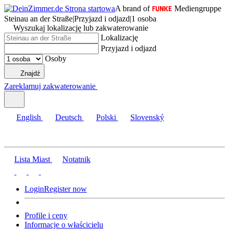
A brand of
Mediengruppe
Steinau an der Straße
|
Przyjazd i odjazd
|
1 osoba
Wyszukaj lokalizację lub zakwaterowanie
Lokalizację
Przyjazd i odjazd
Osoby
Znajdź
Zareklamuj zakwaterowanie
English
Deutsch
Polski
Slovenský
Lista Miast
Notatnik
Login
Register now
Profile i ceny
Informacje o właścicielu