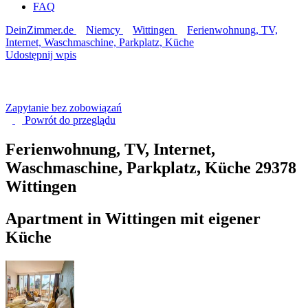
FAQ
DeinZimmer.de
Niemcy
Wittingen
Ferienwohnung, TV,
Internet, Waschmaschine, Parkplatz, Küche
Udostępnij wpis
Zapytanie bez zobowiązań
Powrót do
przeglądu
Ferienwohnung, TV, Internet,
Waschmaschine, Parkplatz, Küche
29378
Wittingen
Apartment in Wittingen mit eigener
Küche