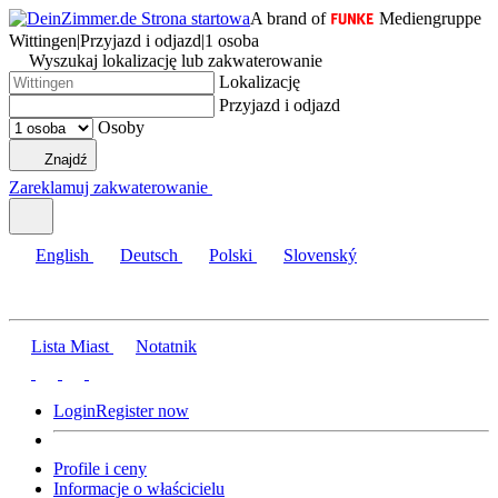
A brand of
Mediengruppe
Wittingen
|
Przyjazd i odjazd
|
1 osoba
Wyszukaj lokalizację lub zakwaterowanie
Lokalizację
Przyjazd i odjazd
Osoby
Znajdź
Zareklamuj zakwaterowanie
English
Deutsch
Polski
Slovenský
Lista Miast
Notatnik
Login
Register now
Profile i ceny
Informacje o właścicielu