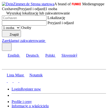
A brand of
Mediengruppe
Cuxhaven
|
Przyjazd i odjazd
|
1 osoba
Wyszukaj lokalizację lub zakwaterowanie
Lokalizację
Przyjazd i odjazd
Osoby
Znajdź
Zareklamuj zakwaterowanie
English
Deutsch
Polski
Slovenský
Lista Miast
Notatnik
Login
Register now
Profile i ceny
Informacje o właścicielu