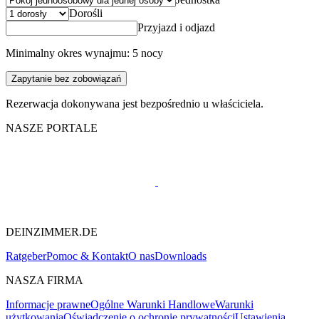
Dorośli
Przyjazd i odjazd
Minimalny okres wynajmu: 5 nocy
Zapytanie bez zobowiązań
Rezerwacja dokonywana jest bezpośrednio u właściciela.
NASZE PORTALE
DEINZIMMER.DE
Ratgeber
Pomoc & Kontakt
O nas
Downloads
NASZA FIRMA
Informacje prawne
Ogólne Warunki Handlowe
Warunki
użytkowania
Oświadczenie o ochronie prywatności
Ustawienia