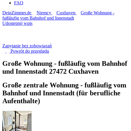
FAQ
DeinZimmer.de
Niemcy
Cuxhaven
Große Wohnung -
fußläufig vom Bahnhof und Innenstadt
Udostępnij wpis
Zapytanie bez zobowiązań
Powrót do
przeglądu
Große Wohnung - fußläufig vom Bahnhof
und Innenstadt
27472 Cuxhaven
Große zentrale Wohnung - fußläufig vom
Bahnhof und Innenstadt (für berufliche
Aufenthalte)