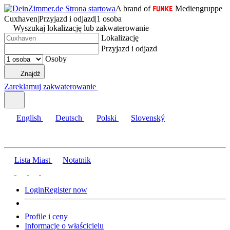
A brand of
Mediengruppe
Cuxhaven
|
Przyjazd i odjazd
|
1 osoba
Wyszukaj lokalizację lub zakwaterowanie
Lokalizację
Przyjazd i odjazd
Osoby
Znajdź
Zareklamuj zakwaterowanie
English
Deutsch
Polski
Slovenský
Lista Miast
Notatnik
Login
Register now
Profile i ceny
Informacje o właścicielu