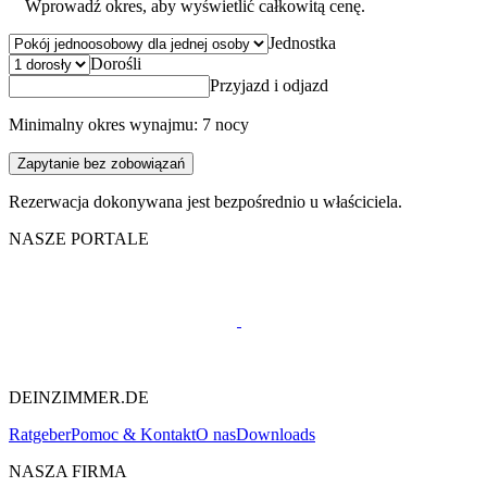
Wprowadź okres, aby wyświetlić całkowitą cenę.
Jednostka
Dorośli
Przyjazd i odjazd
Minimalny okres wynajmu: 7 nocy
Zapytanie bez zobowiązań
Rezerwacja dokonywana jest bezpośrednio u właściciela.
NASZE PORTALE
DEINZIMMER.DE
Ratgeber
Pomoc & Kontakt
O nas
Downloads
NASZA FIRMA