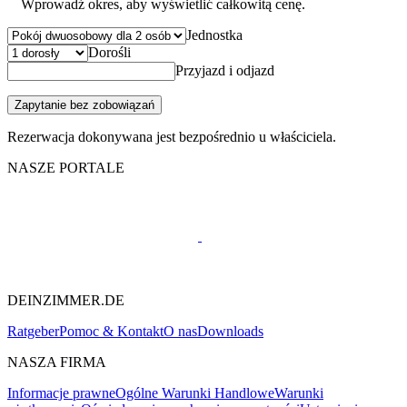
Wprowadź okres, aby wyświetlić całkowitą cenę.
Jednostka
Dorośli
Przyjazd i odjazd
Zapytanie bez zobowiązań
Rezerwacja dokonywana jest bezpośrednio u właściciela.
NASZE PORTALE
DEINZIMMER.DE
Ratgeber
Pomoc & Kontakt
O nas
Downloads
NASZA FIRMA
Informacje prawne
Ogólne Warunki Handlowe
Warunki