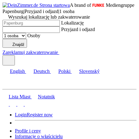
A brand of
Mediengruppe
Papenburg
|
Przyjazd i odjazd
|
1 osoba
Wyszukaj lokalizację lub zakwaterowanie
Lokalizację
Przyjazd i odjazd
Osoby
Znajdź
Zareklamuj zakwaterowanie
English
Deutsch
Polski
Slovenský
Lista Miast
Notatnik
Login
Register now
Profile i ceny
Informacje o właścicielu